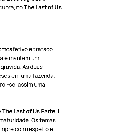
scubra, no
The Last of Us
homoafetivo é tratado
na e mantém um
gravida. As duas
meses em uma fazenda.
rói-se, assim uma
e
The Last of Us Parte II
 maturidade. Os temas
empre com respeito e