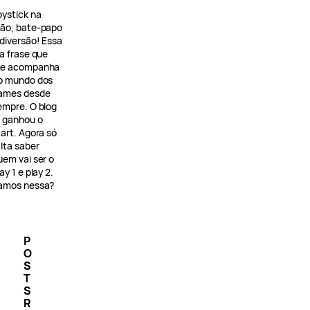
oystick na
ão, bate-papo
 diversão! Essa
 a frase que
e acompanha
o mundo dos
ames desde
empre. O blog
á ganhou o
tart. Agora só
alta saber
uem vai ser o
ay 1 e play 2.
amos nessa?
P
O
S
T
S
R