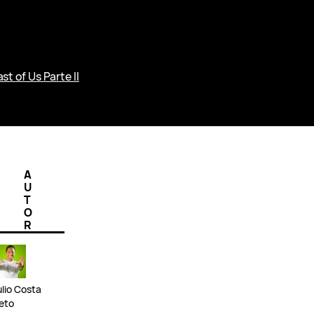
st of Us Parte II
A
U
T
O
R
ulio Costa
eto