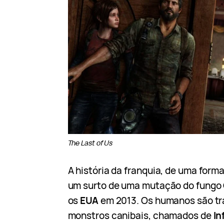
The Last of Us
A história da franquia, de uma for
um surto de uma mutação do fungo
os
EUA
em 2013. Os humanos são t
monstros canibais, chamados de
In