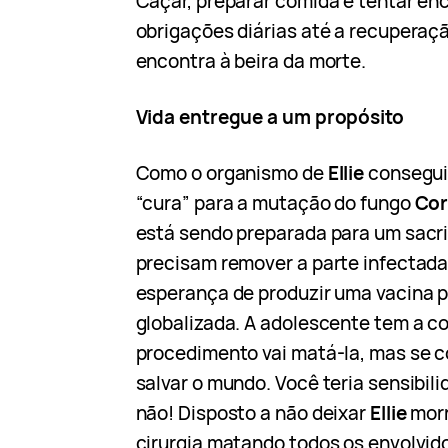
Caçar, preparar comida e tentar en
obrigações diárias até a recuperaçã
encontra à beira da morte.
Vida entregue a um propósito
Como o organismo de
Ellie
consegui
“cura” para a mutação do fungo
Cor
está sendo preparada para um sacri
precisam remover a parte infectada
esperança de produzir uma vacina p
globalizada. A adolescente tem a c
procedimento vai matá-la, mas se c
salvar o mundo. Você teria sensibil
não! Disposto a não deixar
Ellie
morr
cirurgia matando todos os envolvid