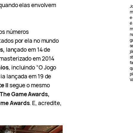
e quando elas envolvem
J
m
.
e
é
m
aos números
n
stados por ela no mundo
g
s
s,
lançado em 14 de
j
s
emasterizado em 2014
f
ios
, incluindo “O Jogo
q
pl
cia lançada em 19 de
V
e II
segue o mesmo
The Game Awards,
ame Awards
. E, acredite,