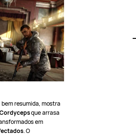
ma bem resumida, mostra
Cordyceps
que arrasa
ransformados em
fectados
. O