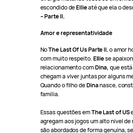
escondido de
Ellie
até que ela o de
– Parte II.
Amor e representatividade
No
The Last Of Us Parte II
, o amor 
com muito respeito.
Ellie
se apaixo
relacionamento com
Dina,
que está 
chegam a viver juntas por alguns 
Quando o filho de
Dina
nasce, const
família.
Essas questões em
The Last of US
agregam aos jogos um alto nível de
são abordados de forma genuína, s