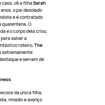
 caos, vê a filha
Sarah
 anos, o pai desolado
dista e é contratado
e quarentena. O
ada e o corpo dela criou
para salvar a
ntástico roteiro,
The
es extremamente
destaque e servem de
íneos
ecoce da única filha,
 dia, missão e avanço