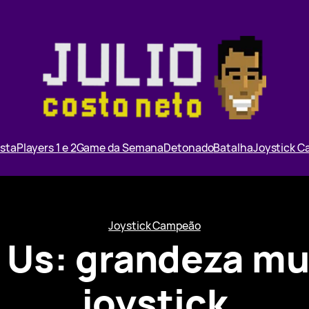
ista
Players 1 e 2
Game da Semana
Detonado
Batalha
Joystick 
Joystick Campeão
f Us: grandeza mu
joystick