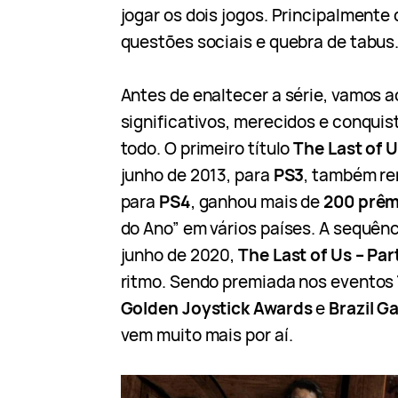
jogar os dois jogos. Principalment
questões sociais e quebra de tabus
Antes de enaltecer a série, vamos 
significativos, merecidos e conqui
todo. O primeiro título
The Last of U
junho de 2013, para
PS3
, também r
para
PS4
, ganhou mais de
200 prêm
do Ano” em vários países. A sequên
junho de 2020,
The Last of Us – Part
ritmo. Sendo premiada nos eventos
Golden Joystick Awards
e
Brazil G
vem muito mais por aí.