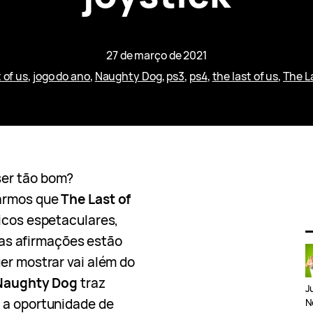
27 de março de 2021
 of us
, 
jogo do ano
, 
Naughty Dog
, 
ps3
, 
ps4
, 
the last of us
, 
The La
ser tão bom?
larmos que
The Last of
icos espetaculares,
ssas afirmações estão
er mostrar vai além do
Naughty Dog
traz
J
 a oportunidade de
N