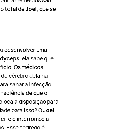
contrar remédios são
o total de
Joel,
que se
u desenvolver uma
dyceps
, ela sabe que
fício. Os médicos
 do cérebro dela na
ara sanar a infecção
onsciência de que o
oloca à disposição para
idade para isso? O
Joel
er, ele interrompe a
os. Esse segredo é