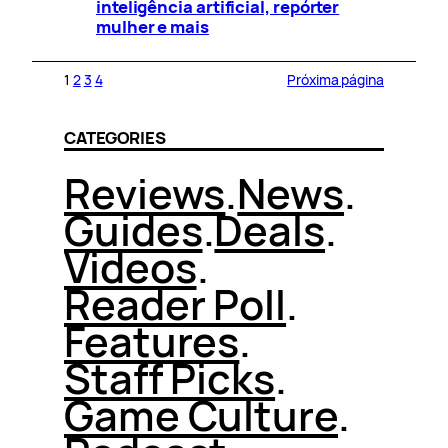
inteligência artificial, repórter
mulher e mais
1
2
3
4
Próxima página
CATEGORIES
Reviews
.
News
.
Guides
.
Deals
.
Videos
.
Reader Poll
.
Features
.
Staff Picks
.
Game Culture
.