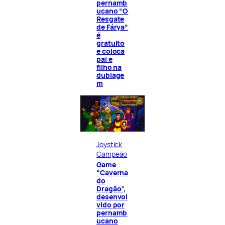
pernamb
ucano “O
Resgate
de Fárya”
é
gratuito
e coloca
pai e
filho na
dublage
m
Joystick
Campeão
Game
“Caverna
do
Dragão”,
desenvol
vido por
pernamb
ucano