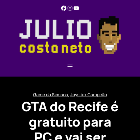
Pular
Facebook
Instagram
YouTube
para
o
conteúdo
Game da Semana
, 
Joystick Campeão
GTA do Recife é
gratuito para
PC e vai ser