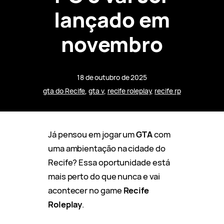
lançado em
novembro
18 de outubro de 2025
gta do Recife
, 
gta v
, 
recife roleplay
, 
recife rp
Já pensou em jogar um
GTA
com
uma ambientação na cidade do
Recife? Essa oportunidade está
mais perto do que nunca e vai
acontecer no game
Recife
Roleplay
.