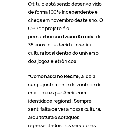
O título está sendo desenvolvido
de forma 100% independente e
chega em novembro deste ano. O
CEO do projeto é o
pernambucano
Ivison Arruda
, de
35 anos, que decidiu inserir a
cultura local dentro do universo
dos jogos eletrônicos.
“Como nasci no
Recife
, a ideia
surgiu justamente da vontade de
criar uma experiência com
identidade regional. Sempre
senti falta de ver a nossa cultura,
arquitetura e sotaques
representados nos servidores.