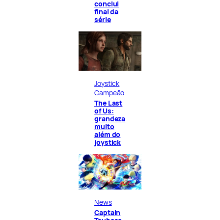
conclui
final da
série
Joystick
Campeão
The Last
of Us:
grandeza
muito
além do
joystick
News
Captain