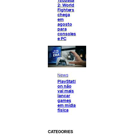
Tsubasa
2: World
Fighters
chega
em
agosto
para
consoles
e PC
News
PlayStati
on não
vai mais
lançar
games
em mídia
física
CATEGORIES