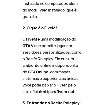
instalado no computador, além
do mod
FiveM
instalado, que é
gratuito.
2. O que é o FiveM?
O
FiveM
é uma modificação do
GTA V
que permite jogar em
servidores personalizados, como
o Recife Roleplay. Ele cria um
ambiente online independente
do
GTA Online
, com mapas,
sistemas e experiências únicas.
Você pode baixar o FiveM pelo
site oficial:
https://fivem.net
.
3. Entrando no Recife Roleplay: