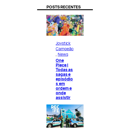
POSTS RECENTES
Joystick
Campeão
, 
News
One
Piece |
Todas as
sagas e
episódio
s em
ordem e
onde
assistir