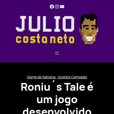
Pular
Facebook
Instagram
YouTube
para
o
conteúdo
Game da Semana
, 
Joystick Campeão
Roniu´s Tale é
um jogo
desenvolvido