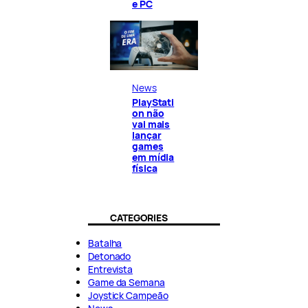
e PC
News
PlayStati
on não
vai mais
lançar
games
em mídia
física
CATEGORIES
Batalha
Detonado
Entrevista
Game da Semana
Joystick Campeão