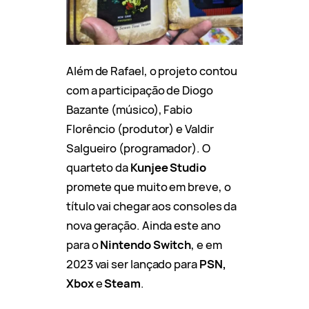
Além de Rafael, o projeto contou
com a participação de Diogo
Bazante (músico), Fabio
Florêncio (produtor) e Valdir
Salgueiro (programador). O
quarteto da
Kunjee Studio
promete que muito em breve, o
título vai chegar aos consoles da
nova geração. Ainda este ano
para o
Nintendo Switch
, e em
2023 vai ser lançado para
PSN,
Xbox
e
Steam
.