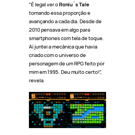
“É legal ver o
Roniu´s Tale
tomando essa proporção e
avançando a cada dia. Desde de
2010 pensava em algo para
smartphones com tela de toque.
Aí juntei a mecânica que havia
criado com o universo de
personagem de um RPG feito por
mim em 1995. Deu muito certo!”,
revela.