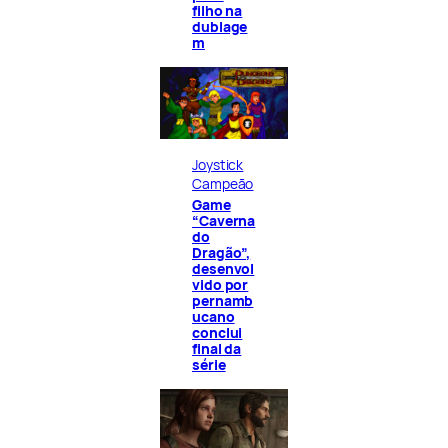
filho na
dublage
m
Joystick
Campeão
Game
“Caverna
do
Dragão”,
desenvol
vido por
pernamb
ucano
conclui
final da
série