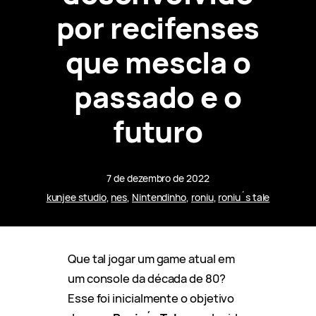
por recifenses
que mescla o
passado e o
futuro
7 de dezembro de 2022
kunjee studio
, 
nes
, 
Nintendinho
, 
roniu
, 
roniu´s tale
Que tal jogar um game atual em
um console da década de 80?
Esse foi inicialmente o objetivo