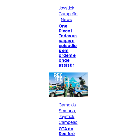
Joystick
Campeão
, 
News
One
Piece |
Todas as
sagas e
episódio
s em
ordem e
onde
assistir
Game da
Semana
, 
Joystick
Campeão
GTA do
Recife é