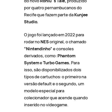
do novo
Roniu´s Tale,
produzido
por quatro pernambucanos do
Recife que fazem parte da
Kunjee
Studio.
O jogo foi lançado em 2022 para
rodar no
NES
original, o chamado
“Nintendinho”
e consoles
derivados, como:
Phantom
System
e
Turbo Games.
Para
isso, são disponibilizados dois
tipos de cartuchos: o primeiro na
versão default e o segundo, um
modelo especial para
colecionador que acende quando
inserido no videogame.