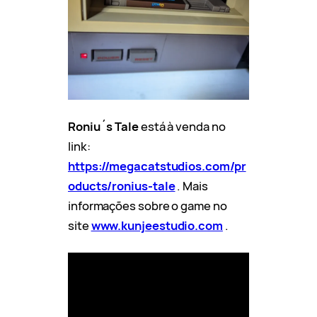
Roniu´s Tale
está à venda no
link:
https://megacatstudios.com/pr
oducts/ronius-tale
. Mais
informações sobre o game no
site
www.kunjeestudio.com
.