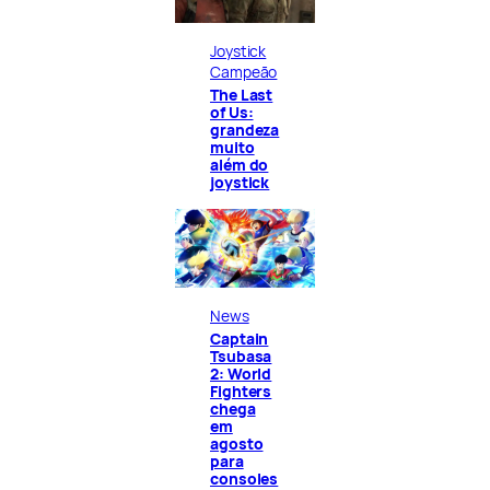
Joystick
Campeão
The Last
of Us:
grandeza
muito
além do
joystick
News
Captain
Tsubasa
2: World
Fighters
chega
em
agosto
para
consoles