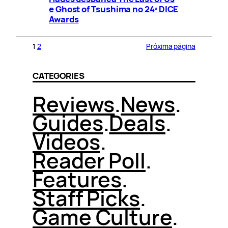
e Ghost of Tsushima no 24ª DICE
Awards
1
2
Próxima página
CATEGORIES
Reviews
.
News
.
Guides
.
Deals
.
Videos
.
Reader Poll
.
Features
.
Staff Picks
.
Game Culture
.