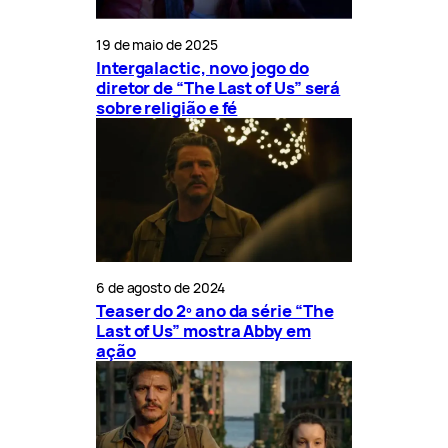
19 de maio de 2025
Intergalactic, novo jogo do
diretor de “The Last of Us” será
sobre religião e fé
6 de agosto de 2024
Teaser do 2º ano da série “The
Last of Us” mostra Abby em
ação