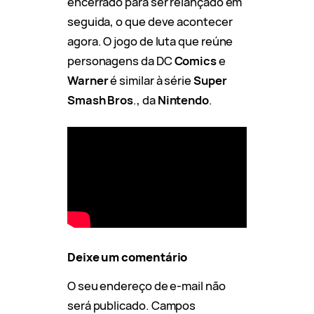
encerrado para ser relançado em
seguida, o que deve acontecer
agora. O jogo de luta que reúne
personagens da DC
Comics
e
Warner
é similar à série
Super
Smash Bros
., da
Nintendo
.
Deixe um comentário
O seu endereço de e-mail não
será publicado.
Campos