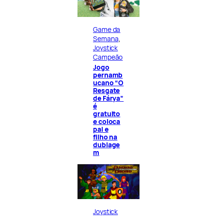
Game da
Semana
, 
Joystick
Campeão
Jogo
pernamb
ucano “O
Resgate
de Fárya”
é
gratuito
e coloca
pai e
filho na
dublage
m
Joystick