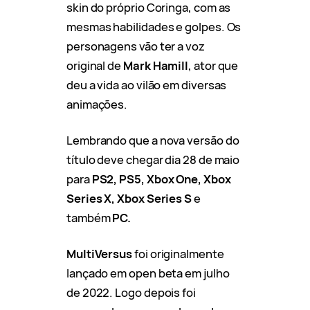
skin do próprio Coringa, com as
mesmas habilidades e golpes. Os
personagens vão ter a voz
original de
Mark
Hamill
, ator que
deu a vida ao vilão em diversas
animações.
Lembrando que a nova versão do
título deve chegar dia 28 de maio
para
PS2, PS5, Xbox One, Xbox
Series X, Xbox Series S
e
também
PC.
MultiVersus
foi originalmente
lançado em open beta em julho
de 2022. Logo depois foi