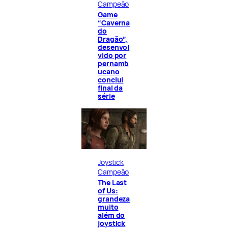
Campeão
Game
“Caverna
do
Dragão”,
desenvol
vido por
pernamb
ucano
conclui
final da
série
Joystick
Campeão
The Last
of Us:
grandeza
muito
além do
joystick