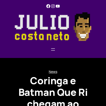
Pular
Facebook
Instagram
YouTube
para
o
conteúdo
News
Coringa e
Batman Que Ri
chegam ao