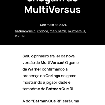
MultiVersus
14 de maio de 2024
batman que ri
, 
coringa
, 
mark hamill
, 
multiversus
, 
warner
Saiu o primeiro trailer da nova
versão de
MultiVersus!
O game
da
Warner
confirmando a
presença do
Coringa
no game,
mostrando a jogabilidade e
também a do
Batman Que Ri
.
A do
“Batman Que Ri”
será uma