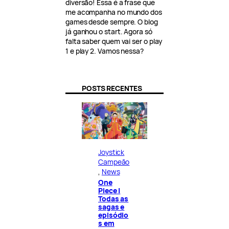
diversão! Essa é a frase que
me acompanha no mundo dos
games desde sempre. O blog
já ganhou o start. Agora só
falta saber quem vai ser o play
1 e play 2. Vamos nessa?
POSTS RECENTES
Joystick
Campeão
, 
News
One
Piece |
Todas as
sagas e
episódio
s em