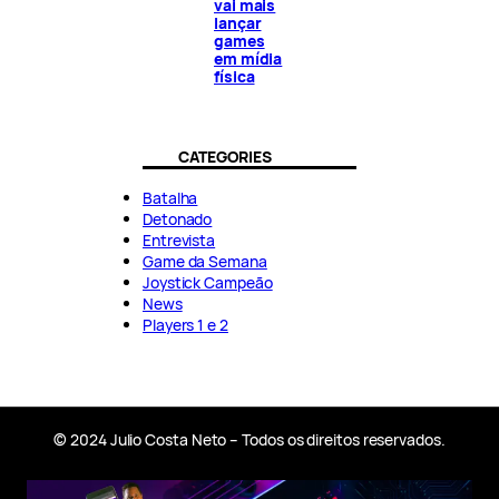
vai mais
lançar
games
em mídia
física
CATEGORIES
Batalha
Detonado
Entrevista
Game da Semana
Joystick Campeão
News
Players 1 e 2
© 2024 Julio Costa Neto – Todos os direitos reservados.