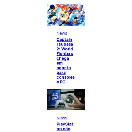
News
Captain
Tsubasa
2: World
Fighters
chega
em
agosto
para
consoles
e PC
News
PlayStati
on não