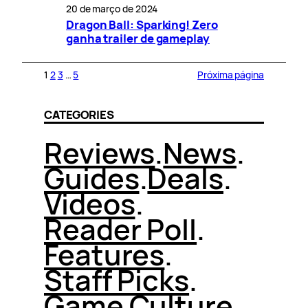
20 de março de 2024
Dragon Ball: Sparking! Zero
ganha trailer de gameplay
1
2
3
…
5
Próxima página
CATEGORIES
Reviews
.
News
.
Guides
.
Deals
.
Videos
.
Reader Poll
.
Features
.
Staff Picks
.
Game Culture
.