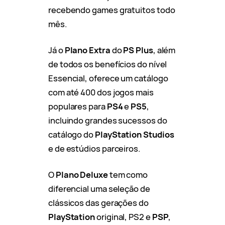
recebendo games gratuitos todo
mês.
Já o
Plano Extra
do
PS Plus
, além
de todos os benefícios do nível
Essencial, oferece um catálogo
com até 400 dos jogos mais
populares para
PS4
e
PS5
,
incluindo grandes sucessos do
catálogo do
PlayStation Studios
e de estúdios parceiros.
O
Plano Deluxe
tem como
diferencial uma seleção de
clássicos das gerações do
PlayStation
original, PS2 e
PSP
,