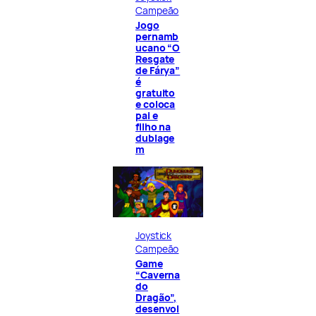
Campeão
Jogo
pernamb
ucano “O
Resgate
de Fárya”
é
gratuito
e coloca
pai e
filho na
dublage
m
Joystick
Campeão
Game
“Caverna
do
Dragão”,
desenvol