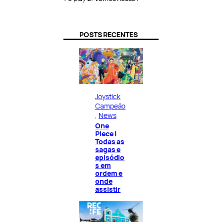
POSTS RECENTES
Joystick
Campeão
, 
News
One
Piece |
Todas as
sagas e
episódio
s em
ordem e
onde
assistir