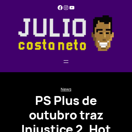
Pular
Facebook
Instagram
YouTube
para
o
conteúdo
News
PS Plus de
outubro traz
Injustice 2, Hot