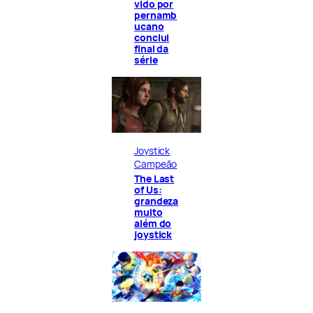
vido por
pernamb
ucano
conclui
final da
série
Joystick
Campeão
The Last
of Us:
grandeza
muito
além do
joystick