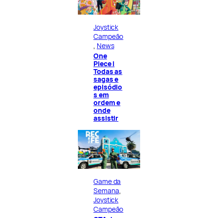
Joystick
Campeão
, 
News
One
Piece |
Todas as
sagas e
episódio
s em
ordem e
onde
assistir
Game da
Semana
, 
Joystick
Campeão