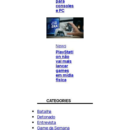
para
consoles
e PC
News
PlayStati
on não
vai mais
lançar
games
em mídia
física
CATEGORIES
Batalha
Detonado
Entrevista
Game da Semana