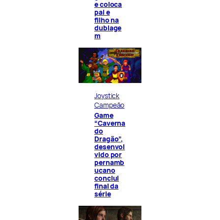
e coloca
pai e
filho na
dublage
m
Joystick
Campeão
Game
“Caverna
do
Dragão”,
desenvol
vido por
pernamb
ucano
conclui
final da
série