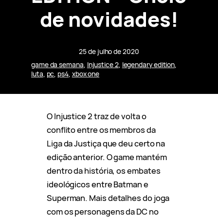
de novidades!
25 de julho de 2020
game da semana
, 
Injustice 2
, 
legendary edition
, 
luta
, 
pc
, 
ps4
, 
xbox one
O Injustice 2 traz de volta o
conflito entre os membros da
Liga da Justiça que deu certo na
edição anterior. O game mantém
dentro da história, os embates
ideológicos entre Batman e
Superman. Mais detalhes do joga
com os personagens da DC no