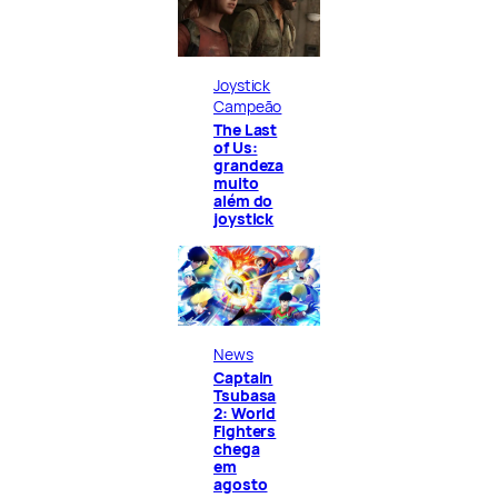
Joystick
Campeão
The Last
of Us:
grandeza
muito
além do
joystick
News
Captain
Tsubasa
2: World
Fighters
chega
em
agosto