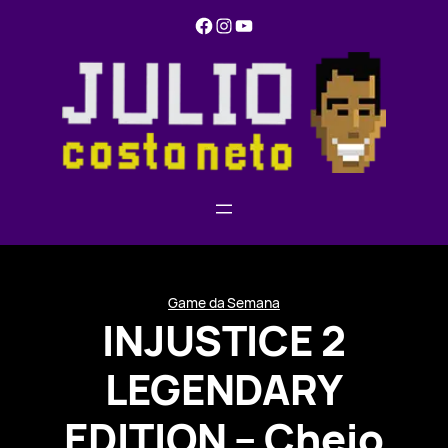
Pular
Facebook
Instagram
YouTube
para
o
conteúdo
Game da Semana
INJUSTICE 2
LEGENDARY
EDITION – Cheio