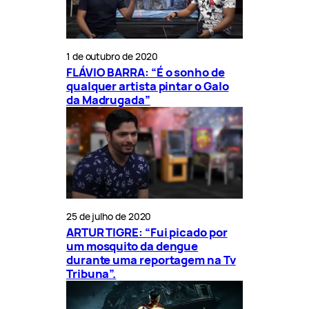
1 de outubro de 2020
FLÁVIO BARRA: “É o sonho de
qualquer artista pintar o Galo
da Madrugada”
25 de julho de 2020
ARTUR TIGRE: “Fui picado por
um mosquito da dengue
durante uma reportagem na Tv
Tribuna”.