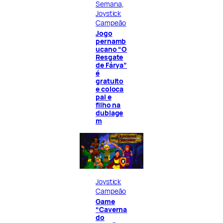
Semana
, 
Joystick
Campeão
Jogo
pernamb
ucano “O
Resgate
de Fárya”
é
gratuito
e coloca
pai e
filho na
dublage
m
Joystick
Campeão
Game
“Caverna
do