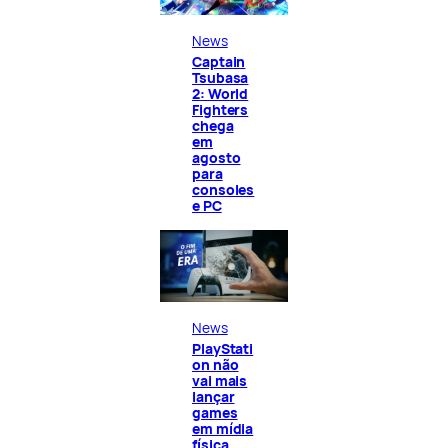
News
Captain
Tsubasa
2: World
Fighters
chega
em
agosto
para
consoles
e PC
News
PlayStati
on não
vai mais
lançar
games
em mídia
física