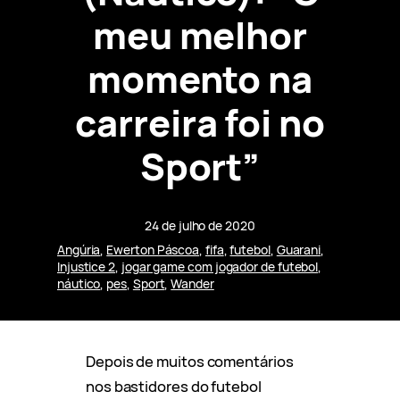
meu melhor
momento na
carreira foi no
Sport”
24 de julho de 2020
Angúria
, 
Ewerton Páscoa
, 
fifa
, 
futebol
, 
Guarani
, 
Injustice 2
, 
jogar game com jogador de futebol
, 
náutico
, 
pes
, 
Sport
, 
Wander
Depois de muitos comentários
nos bastidores do futebol