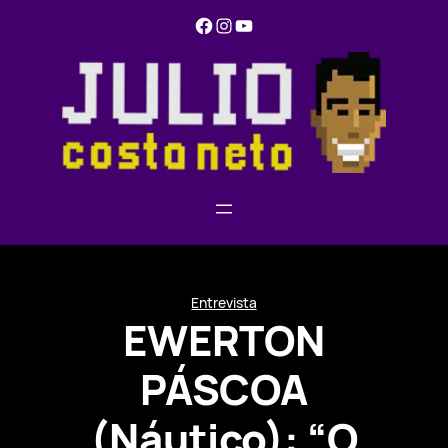
Pular
Facebook
Instagram
YouTube
para
o
conteúdo
Entrevista
EWERTON
PÁSCOA
(Náutico): “O