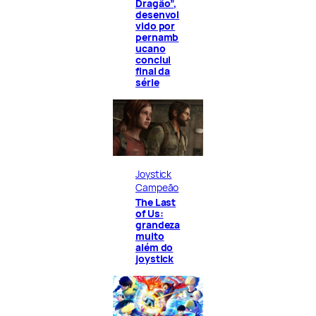
Dragão”,
desenvol
vido por
pernamb
ucano
conclui
final da
série
Joystick
Campeão
The Last
of Us:
grandeza
muito
além do
joystick