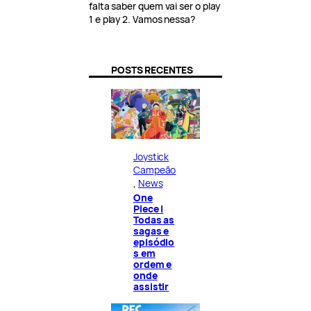
falta saber quem vai ser o play
1 e play 2. Vamos nessa?
POSTS RECENTES
Joystick
Campeão
, 
News
One
Piece |
Todas as
sagas e
episódio
s em
ordem e
onde
assistir