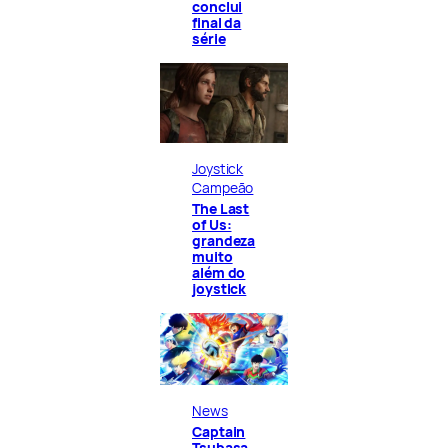
conclui
final da
série
Joystick
Campeão
The Last
of Us:
grandeza
muito
além do
joystick
News
Captain
Tsubasa