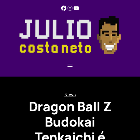
Pular
Facebook
Instagram
YouTube
para
o
conteúdo
News
Dragon Ball Z
Budokai
Tenkaichi é