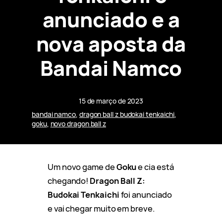
anunciado e a
nova aposta da
Bandai Namco
15 de março de 2023
bandai namco
, 
dragon ball z budokai tenkaichi
, 
goku
, 
novo dragon ball z
Um novo game de
Goku
e cia está
chegando!
Dragon Ball Z:
Budokai Tenkaichi
foi anunciado
e vai chegar muito em breve.