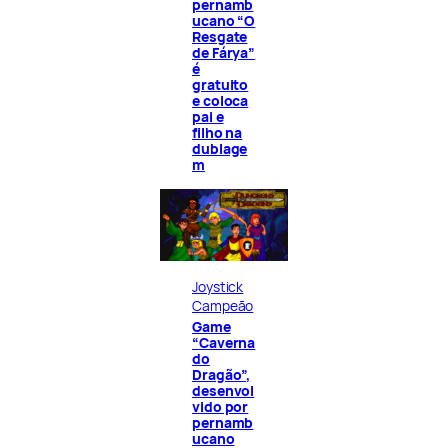
pernamb
ucano “O
Resgate
de Fárya”
é
gratuito
e coloca
pai e
filho na
dublage
m
Joystick
Campeão
Game
“Caverna
do
Dragão”,
desenvol
vido por
pernamb
ucano