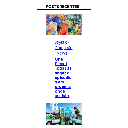
POSTS RECENTES
Joystick
Campeão
, 
News
One
Piece |
Todas as
sagas e
episódio
s em
ordem e
onde
assistir