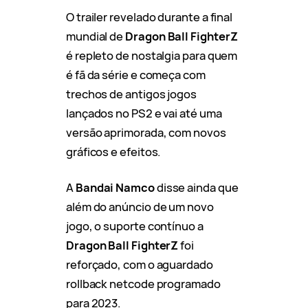
O trailer revelado durante a final
mundial de
Dragon Ball FighterZ
é repleto de nostalgia para quem
é fã da série e começa com
trechos de antigos jogos
lançados no PS2 e vai até uma
versão aprimorada, com novos
gráficos e efeitos.
A
Bandai Namco
disse ainda que
além do anúncio de um novo
jogo, o suporte contínuo a
Dragon Ball FighterZ
foi
reforçado, com o aguardado
rollback netcode programado
para 2023.