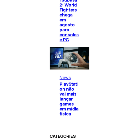
2: World
Fighters
chega
em
agosto
para
consoles
e PC
News
PlayStati
on não
vai mais
lançar
games
em mídia
física
CATEGORIES