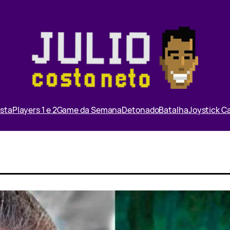
ista
Players 1 e 2
Game da Semana
Detonado
Batalha
Joystick 