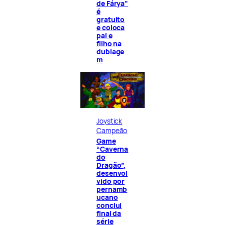
de Fárya”
é
gratuito
e coloca
pai e
filho na
dublage
m
Joystick
Campeão
Game
“Caverna
do
Dragão”,
desenvol
vido por
pernamb
ucano
conclui
final da
série