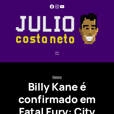
Pular
Facebook
Instagram
YouTube
para
o
conteúdo
News
Billy Kane é
confirmado em
Fatal Fury: City