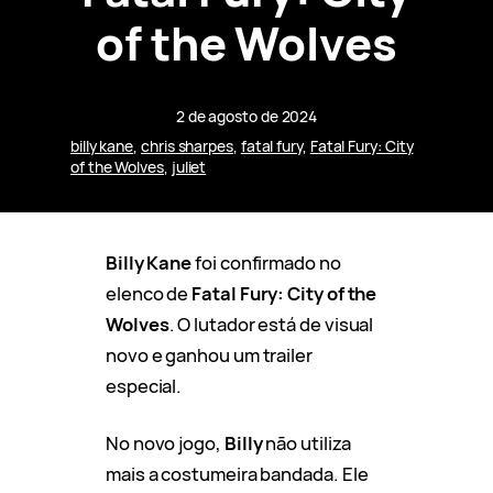
of the Wolves
2 de agosto de 2024
billy kane
, 
chris sharpes
, 
fatal fury
, 
Fatal Fury: City
of the Wolves
, 
juliet
Billy Kane
foi confirmado no
elenco de
Fatal Fury: City of the
Wolves
. O lutador está de visual
novo e ganhou um trailer
especial.
No novo jogo,
Billy
não utiliza
mais a costumeira bandada. Ele