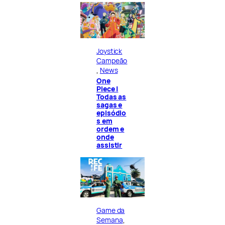
Joystick
Campeão
, 
News
One
Piece |
Todas as
sagas e
episódio
s em
ordem e
onde
assistir
Game da
Semana
, 