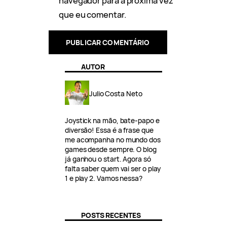
navegador para a próxima vez
que eu comentar.
AUTOR
Julio Costa Neto
Joystick na mão, bate-papo e
diversão! Essa é a frase que
me acompanha no mundo dos
games desde sempre. O blog
já ganhou o start. Agora só
falta saber quem vai ser o play
1 e play 2. Vamos nessa?
POSTS RECENTES