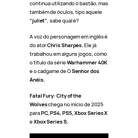
continua utilizando o bastão, mas
também de óculos, tipo aquele
“juliet”
, sabe qual é?
A voz do personagem em inglês é
do ator
Chris Sharpes.
Ele já
trabalhou em alguns jogos, como
o título da série
Warhammer 40K
e o cadgame de O
Senhor dos
Anéis.
Fatal Fury: City of the
Wolves
chega no início de 2025
para
PC, PS4, PS5, Xbox Series X
e
Xbox Series S.