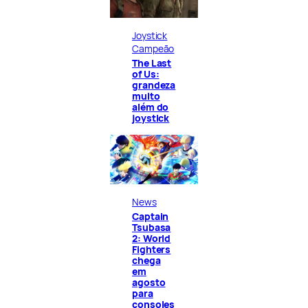
Joystick
Campeão
The Last
of Us:
grandeza
muito
além do
joystick
News
Captain
Tsubasa
2: World
Fighters
chega
em
agosto
para
consoles