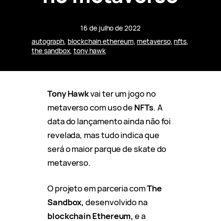
16 de julho de 2022
autograph
, 
blockchain ethereum
, 
metaverso
, 
nfts
, 
the sandbox
, 
tony hawk
Tony Hawk
vai ter um jogo no
metaverso com uso de
NFTs
. A
data do lançamento ainda não foi
revelada, mas tudo indica que
será o maior parque de skate do
metaverso.
O projeto em parceria com
The
Sandbox,
desenvolvido na
blockchain Ethereum,
e a