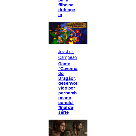
filho na
dublage
m
Joystick
Campeão
Game
“Caverna
do
Dragão”,
desenvol
vido por
pernamb
ucano
conclui
final da
série