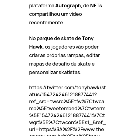
plataforma
Autograph,
de
NFTs
compartilhou um vídeo
recentemente.
No parque de skate de
Tony
Hawk,
os jogadores vão poder
criar as próprias rampas, editar
mapas de desafio de skate e
personalizar skatistas.
https://twitter.com/tonyhawk/st
atus/1547242461218877441?
ref_src=twsrc%5Etfw%7Ctwca
mp%5Etweetembed%7Ctwterm
%5E1547242461218877441%7Ct
wgr%5E%7Ctwcon%5Es1_&ref_
url=https%3A%2F%2Fwww.the