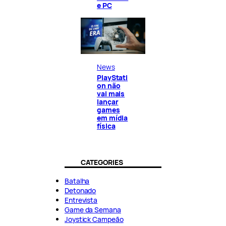
e PC
News
PlayStati
on não
vai mais
lançar
games
em mídia
física
CATEGORIES
Batalha
Detonado
Entrevista
Game da Semana
Joystick Campeão