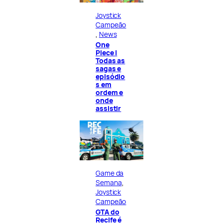
Joystick
Campeão
, 
News
One
Piece |
Todas as
sagas e
episódio
s em
ordem e
onde
assistir
Game da
Semana
, 
Joystick
Campeão
GTA do
Recife é