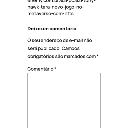
enemy.com.br%2Fpc%2Ftony-
hawk-tera-novo-jogo-no-
metaverso-com-nfts
Deixe um comentário
O seu endereço de e-mail não
será publicado.
Campos
obrigatórios são marcados com
*
Comentário
*