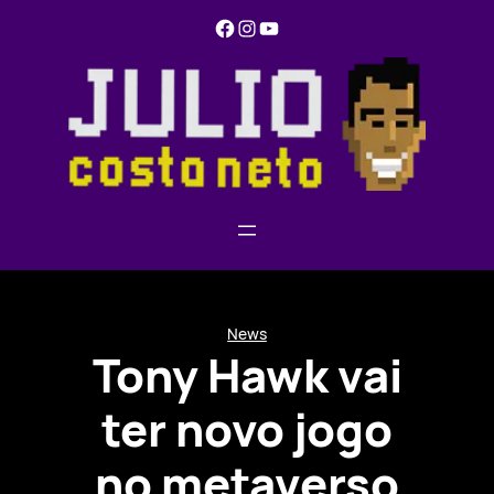
Pular
Facebook
Instagram
YouTube
para
o
conteúdo
News
Tony Hawk vai
ter novo jogo
no metaverso