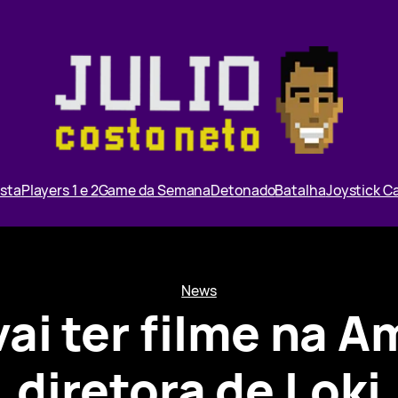
ista
Players 1 e 2
Game da Semana
Detonado
Batalha
Joystick 
News
vai ter filme na 
diretora de Loki