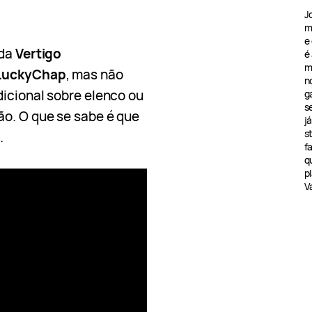
J
m
e
 da
Vertigo
é
m
LuckyChap
, mas não
n
dicional sobre elenco ou
g
s
o. O que se sabe é que
j
s
.
f
q
pl
V