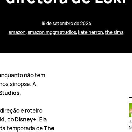
18 de setembro de 2024
amazon
, 
amazpn mggm studios
, 
kate herron
, 
the sims
 enquanto não tem
nos sinopse. A
Studios
.
direção e roteiro
ki,
do
Disney+.
Ela
J
nda temporada de
The
N