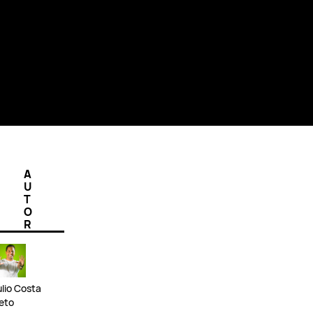
A
U
T
O
R
ulio Costa
eto