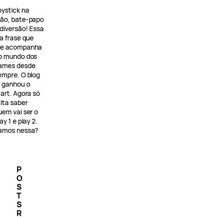
oystick na
ão, bate-papo
 diversão! Essa
 a frase que
e acompanha
o mundo dos
ames desde
empre. O blog
á ganhou o
tart. Agora só
alta saber
uem vai ser o
ay 1 e play 2.
amos nessa?
P
O
S
T
S
R