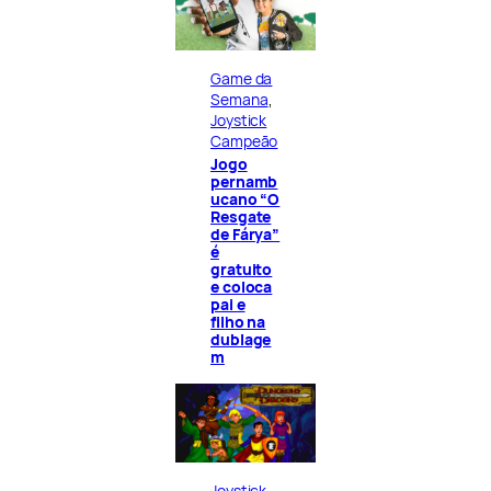
Game da
Semana
, 
Joystick
Campeão
Jogo
pernamb
ucano “O
Resgate
de Fárya”
é
gratuito
e coloca
pai e
filho na
dublage
m
Joystick