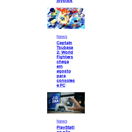
joystick
News
Captain
Tsubasa
2: World
Fighters
chega
em
agosto
para
consoles
e PC
News
PlayStati
on não