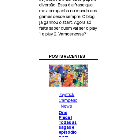
diversão! Essa é a frase que
me acompanha no mundo dos
games desde sempre. O blog
já ganhou o start. Agora só
falta saber quem vai ser o play
1 e play 2. Vamos nessa?
POSTS RECENTES
Joystick
Campeão
, 
News
One
Piece |
Todas as
sagas e
episódio
s em