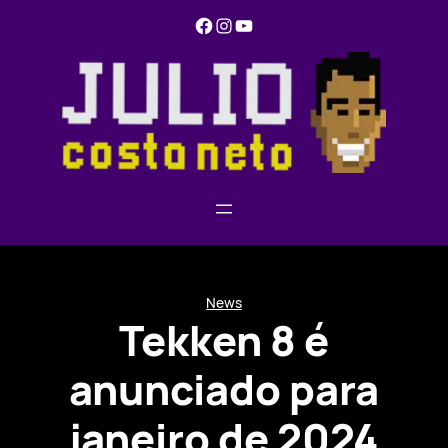
Pular
Facebook
Instagram
YouTube
para
o
conteúdo
News
Tekken 8 é
anunciado para
janeiro de 2024