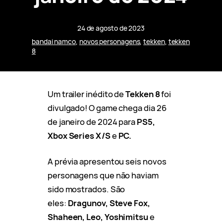
24 de agosto de 2023
bandai namco
, 
novos personagens
, 
tekken
, 
tekken
8
Um trailer inédito de
Tekken 8
foi
divulgado! O game chega dia 26
de janeiro de 2024 para
PS5,
Xbox Series X/S
e
PC.
A prévia apresentou seis novos
personagens que não haviam
sido mostrados. São
eles:
Dragunov, Steve Fox,
Shaheen, Leo, Yoshimitsu
e