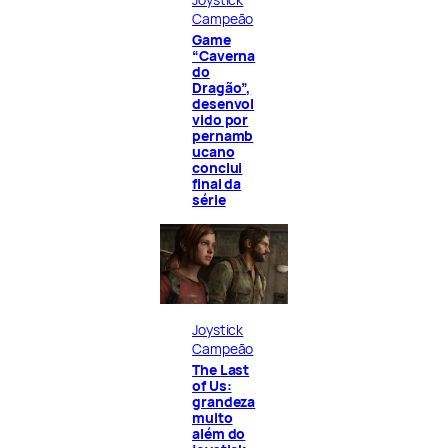
Campeão
Game
“Caverna
do
Dragão”,
desenvol
vido por
pernamb
ucano
conclui
final da
série
Joystick
Campeão
The Last
of Us:
grandeza
muito
além do