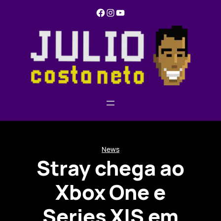
Pular
Facebook
Instagram
YouTube
para
o
conteúdo
News
Stray chega ao
Xbox One e
Series X|S em