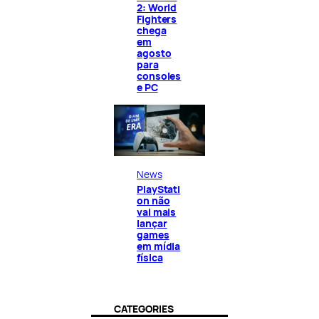
2: World
Fighters
chega
em
agosto
para
consoles
e PC
News
PlayStati
on não
vai mais
lançar
games
em mídia
física
CATEGORIES