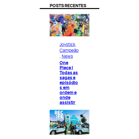
POSTS RECENTES
Joystick
Campeão
, 
News
One
Piece |
Todas as
sagas e
episódio
s em
ordem e
onde
assistir