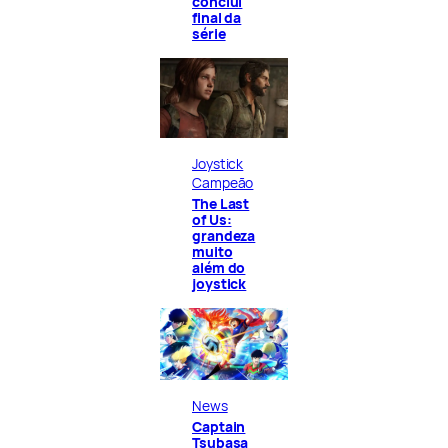
conclui
final da
série
Joystick
Campeão
The Last
of Us:
grandeza
muito
além do
joystick
News
Captain
Tsubasa