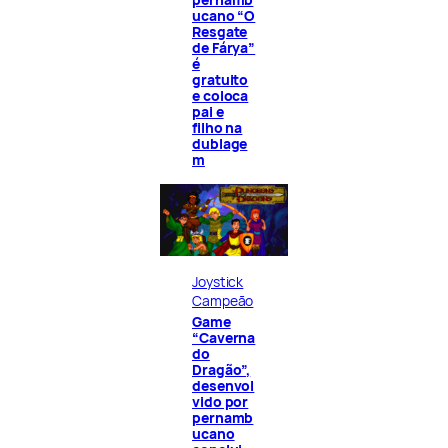
ucano “O
Resgate
de Fárya”
é
gratuito
e coloca
pai e
filho na
dublage
m
Joystick
Campeão
Game
“Caverna
do
Dragão”,
desenvol
vido por
pernamb
ucano