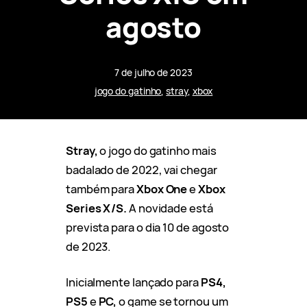
agosto
7 de julho de 2023
jogo do gatinho
, 
stray
, 
xbox
Stray,
o jogo do gatinho mais
badalado de 2022, vai chegar
também para
Xbox One
e
Xbox
Series X/S.
A novidade está
prevista para o dia 10 de agosto
de 2023.
Inicialmente lançado para
PS4,
PS5
e
PC,
o game se tornou um