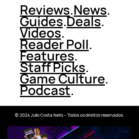
Reviews
.
News
.
Guides
.
Deals
.
Videos
.
Reader Poll
.
Features
.
Staff Picks
.
Game Culture
.
Podcast
.
© 2024 Julio Costa Neto – Todos os direitos reservados.