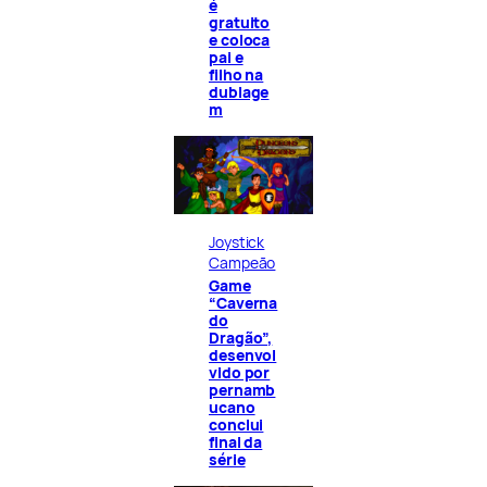
é
gratuito
e coloca
pai e
filho na
dublage
m
Joystick
Campeão
Game
“Caverna
do
Dragão”,
desenvol
vido por
pernamb
ucano
conclui
final da
série