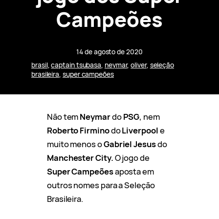
Campeões
14 de agosto de 2020
brasil
, 
captain tsubasa
, 
neymar
, 
oliver
, 
seleção
brasileira
, 
super campeões
Não tem
Neymar
do
PSG
, nem
Roberto Firmino
do
Liverpool
e
muito menos o
Gabriel Jesus
do
Manchester City.
O jogo de
Super Campeões
aposta em
outros nomes para a Seleção
Brasileira.