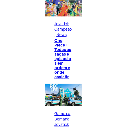
Joystick
Campeão
, 
News
One
Piece |
Todas as
sagas e
episódio
s em
ordem e
onde
assistir
Game da
Semana
, 
Joystick