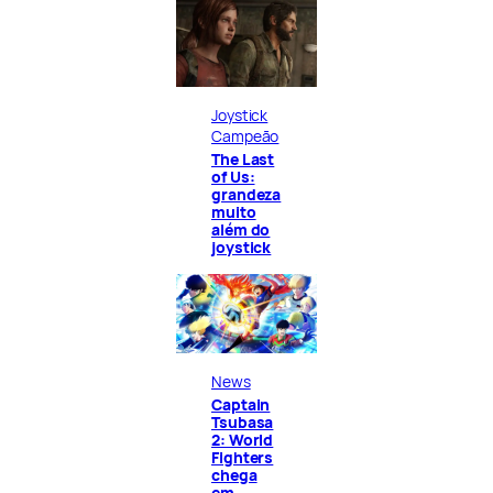
Joystick
Campeão
The Last
of Us:
grandeza
muito
além do
joystick
News
Captain
Tsubasa
2: World
Fighters
chega
em