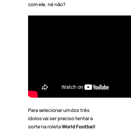
com ele, né não?
Para selecionar um dos três
ídolos vai ser preciso tentar a
sorte na roleta
World Football