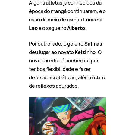
Alguns atletas já conhecidos da
época do mangá continuaram, é o
caso do meio de campo
Luciano
Leo
e o zagueiro
Alberto
.
Por outro lado, o goleiro
Salinas
deu lugar ao novato
Keizinho
. O
novo paredão é conhecido por
ter boa flexibilidade e fazer
defesas acrobáticas, além é claro
de reflexos apurados.