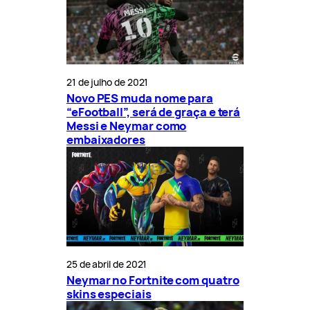
21 de julho de 2021
Novo PES muda nome para
“eFootball”, será de graça e terá
Messi e Neymar como
embaixadores
25 de abril de 2021
Neymar no Fortnite com quatro
skins especiais