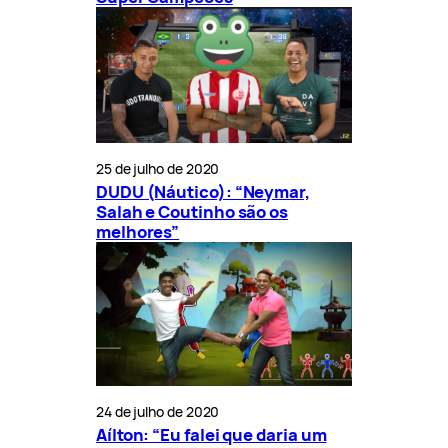
25 de julho de 2020
DUDU (Náutico): “Neymar,
Salah e Coutinho são os
melhores”
24 de julho de 2020
Aílton: “Eu falei que daria um