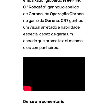
embaixador global do
Free Fire
.
O
“Robozão”
ganhou o apelido
de
Chrono,
na
Operação Chrono
no game da
Garena.
CR7
ganhou
um visual arretado e habilidade
especial capaz de gerar um
escudo que promete a si mesmo
e os companheiros.
Deixe um comentário