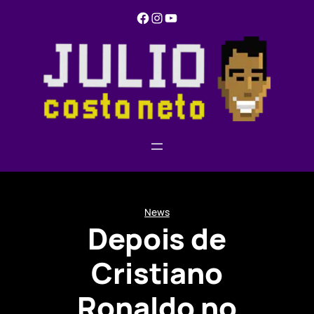
Pular
Facebook
Instagram
YouTube
para
o
conteúdo
News
Depois de
Cristiano
Ronaldo no