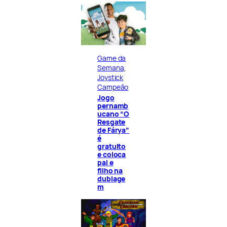
Game da
Semana
, 
Joystick
Campeão
Jogo
pernamb
ucano “O
Resgate
de Fárya”
é
gratuito
e coloca
pai e
filho na
dublage
m