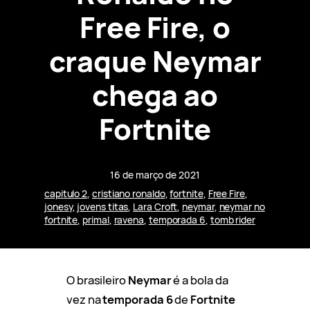
Free Fire, o
craque Neymar
chega ao
Fortnite
16 de março de 2021
capitulo 2
, 
cristiano ronaldo
, 
fortnite
, 
Free Fire
, 
jonesy
, 
jovens titas
, 
Lara Croft
, 
neymar
, 
neymar no
fortnite
, 
primal
, 
ravena
, 
temporada 6
, 
tomb rider
O brasileiro
Neymar
é a bola da
vez na
temporada 6
de
Fortnite