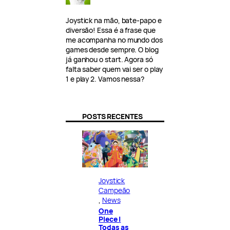
Joystick na mão, bate-papo e
diversão! Essa é a frase que
me acompanha no mundo dos
games desde sempre. O blog
já ganhou o start. Agora só
falta saber quem vai ser o play
1 e play 2. Vamos nessa?
POSTS RECENTES
Joystick
Campeão
, 
News
One
Piece |
Todas as