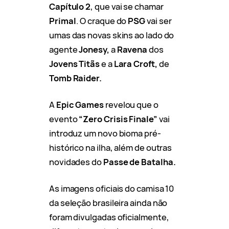
Capítulo 2
, que vai se chamar
Primal
. O craque do
PSG
vai ser
umas das novas skins ao lado do
agente
Jonesy,
a
Ravena
dos
Jovens Titãs
e a
Lara Croft,
de
Tomb Raider.
A
Epic Games
revelou que o
evento
“Zero Crisis Finale”
vai
introduz um novo bioma pré-
histórico na ilha, além de outras
novidades do
Passe de Batalha.
As imagens oficiais do camisa 10
da seleção brasileira ainda não
foram divulgadas oficialmente,