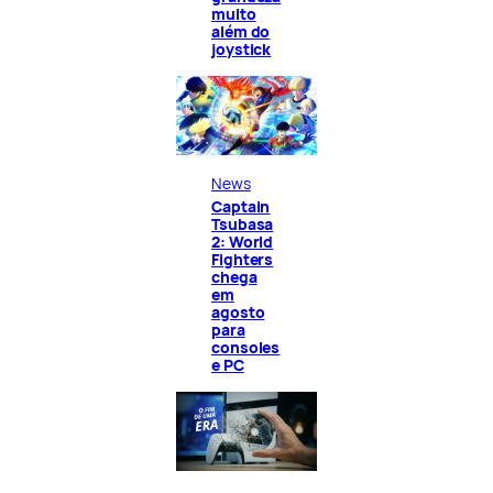
muito
além do
joystick
News
Captain
Tsubasa
2: World
Fighters
chega
em
agosto
para
consoles
e PC