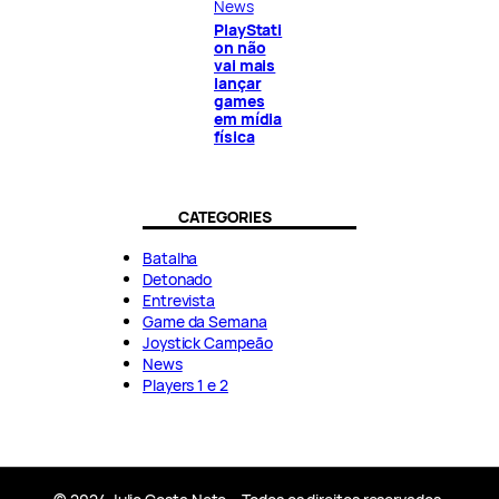
News
PlayStati
on não
vai mais
lançar
games
em mídia
física
CATEGORIES
Batalha
Detonado
Entrevista
Game da Semana
Joystick Campeão
News
Players 1 e 2