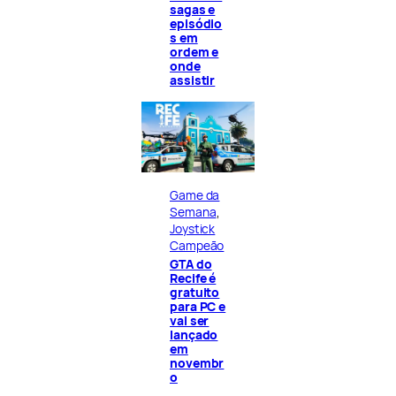
sagas e
episódio
s em
ordem e
onde
assistir
Game da
Semana
, 
Joystick
Campeão
GTA do
Recife é
gratuito
para PC e
vai ser
lançado
em
novembr
o