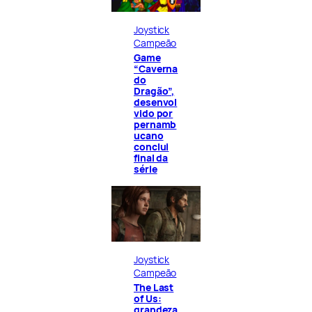
Joystick
Campeão
Game
“Caverna
do
Dragão”,
desenvol
vido por
pernamb
ucano
conclui
final da
série
Joystick
Campeão
The Last
of Us:
grandeza