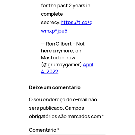
for the past 2 years in
complete
secrecy.
https://t.co/q
wmxpYjpe5
— Ron Gilbert – Not
here anymore, on
Mastodon now
(@grumpygamer)
April
4, 2022
Deixe um comentário
O seu endereço de e-mail não
será publicado.
Campos
obrigatórios são marcados com
*
Comentário
*