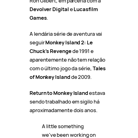
Ron Gilbert, em parceria com a
Devolver Digital
e
Lucasfilm
Games
.
A lendária série de aventura vai
seguir
Monkey Island 2: Le
Chuck’s Revenge
de 1991 e
aparentemente não tem relação
com o último jogo da série,
Tales
of Monkey Island
de 2009.
Return to Monkey Island
estava
sendo trabalhado em sigilo há
aproximadamente dois anos.
A little something
we've been working on