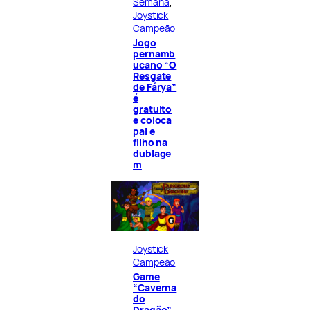
Semana
, 
Joystick
Campeão
Jogo
pernamb
ucano “O
Resgate
de Fárya”
é
gratuito
e coloca
pai e
filho na
dublage
m
Joystick
Campeão
Game
“Caverna
do
Dragão”,