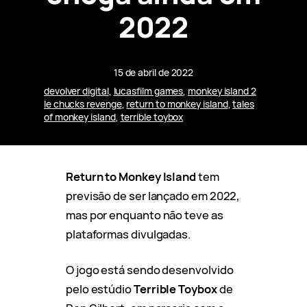
2022
15 de abril de 2022
devolver digital
, 
lucasfilm games
, 
monkey island 2
le chucks revenge
, 
return to monkey island
, 
tales
of monkey island
, 
terrible toybox
Return to Monkey Island
tem
previsão de ser lançado em 2022,
mas por enquanto não teve as
plataformas divulgadas.
O jogo está sendo desenvolvido
pelo estúdio
Terrible Toybox
de