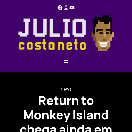
Pular
Facebook
Instagram
YouTube
para
o
conteúdo
News
Return to
Monkey Island
chega ainda em