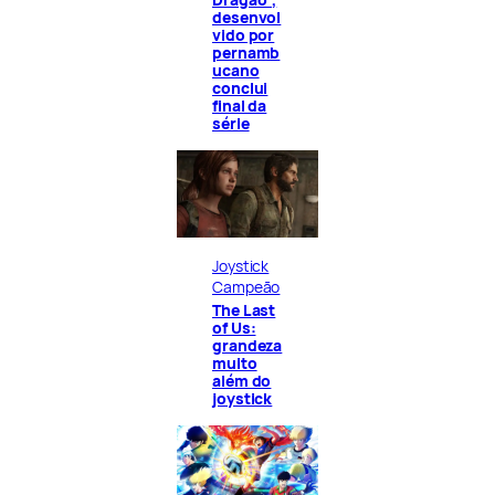
desenvol
vido por
pernamb
ucano
conclui
final da
série
Joystick
Campeão
The Last
of Us:
grandeza
muito
além do
joystick