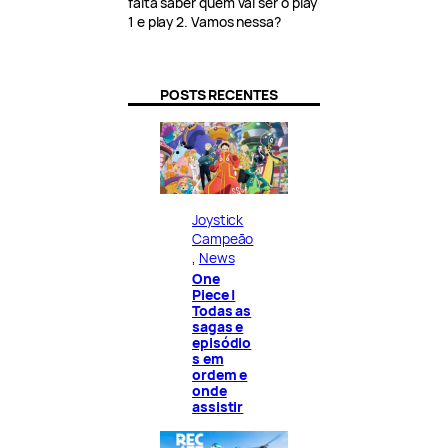
falta saber quem vai ser o play
1 e play 2. Vamos nessa?
POSTS RECENTES
Joystick
Campeão
, 
News
One
Piece |
Todas as
sagas e
episódio
s em
ordem e
onde
assistir