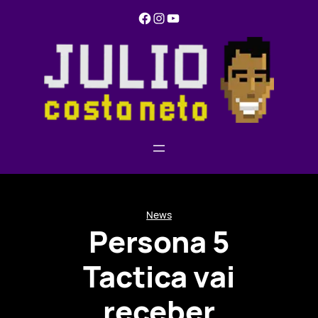
Pular
Facebook
Instagram
YouTube
para
o
conteúdo
News
Persona 5
Tactica vai
receber