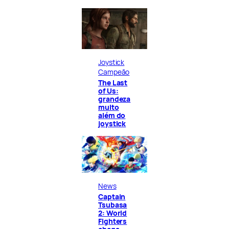
Joystick
Campeão
The Last
of Us:
grandeza
muito
além do
joystick
News
Captain
Tsubasa
2: World
Fighters