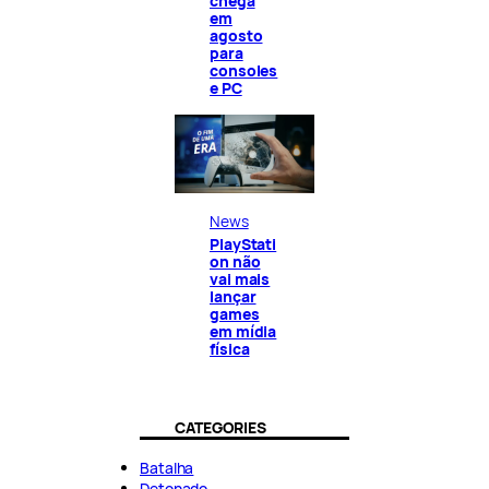
chega
em
agosto
para
consoles
e PC
News
PlayStati
on não
vai mais
lançar
games
em mídia
física
CATEGORIES
Batalha
Detonado