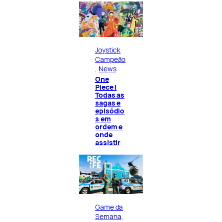
Joystick
Campeão
, 
News
One
Piece |
Todas as
sagas e
episódio
s em
ordem e
onde
assistir
Game da
Semana
, 