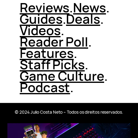
Reviews
.
News
.
Guides
.
Deals
.
Videos
.
Reader Poll
.
Features
.
Staff Picks
.
Game Culture
.
Podcast
.
© 2024 Julio Costa Neto – Todos os direitos reservados.