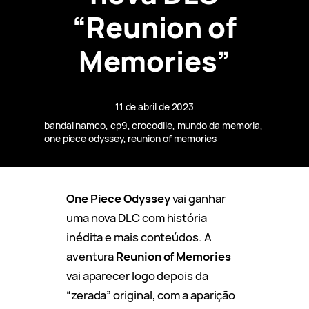
“Reunion of
Memories”
11 de abril de 2023
bandai namco
, 
cp9
, 
crocodile
, 
mundo da memoria
, 
one piece odyssey
, 
reunion of memories
One Piece Odyssey
vai ganhar
uma nova DLC com história
inédita e mais conteúdos. A
aventura
Reunion of Memories
vai aparecer logo depois da
“zerada” original, com a aparição