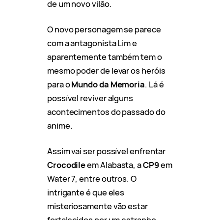
de um novo vilão.
O novo personagem se parece
com a antagonista Lim e
aparentemente também tem o
mesmo poder de levar os heróis
para o
Mundo da Memoria
. Lá é
possível reviver alguns
acontecimentos do passado do
anime.
Assim vai ser possível enfrentar
Crocodile
em Alabasta, a
CP9
em
Water 7, entre outros. O
intrigante é que eles
misteriosamente vão estar
fortalecidos por um estranho