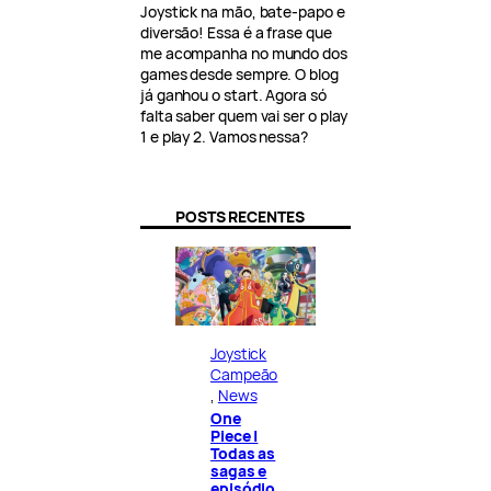
Joystick na mão, bate-papo e
diversão! Essa é a frase que
me acompanha no mundo dos
games desde sempre. O blog
já ganhou o start. Agora só
falta saber quem vai ser o play
1 e play 2. Vamos nessa?
POSTS RECENTES
Joystick
Campeão
, 
News
One
Piece |
Todas as
sagas e
episódio