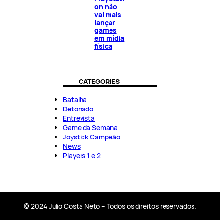
on não
vai mais
lançar
games
em mídia
física
CATEGORIES
Batalha
Detonado
Entrevista
Game da Semana
Joystick Campeão
News
Players 1 e 2
© 2024 Julio Costa Neto – Todos os direitos reservados.