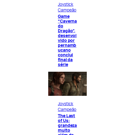
Joystick
Campeão
Game
“Caverna
do
Dragão”,
desenvol
vido por
pernamb
ucano
conclui
final da
série
Joystick
Campeão
The Last
of Us:
grandeza
muito
além do