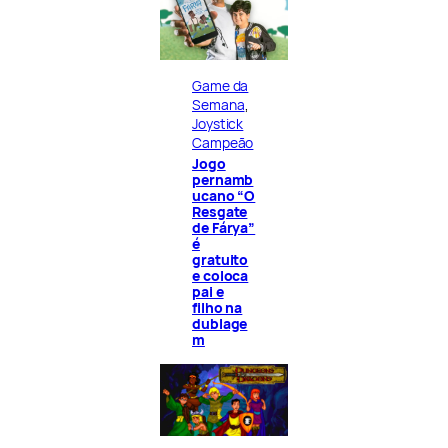
Game da
Semana
, 
Joystick
Campeão
Jogo
pernamb
ucano “O
Resgate
de Fárya”
é
gratuito
e coloca
pai e
filho na
dublage
m