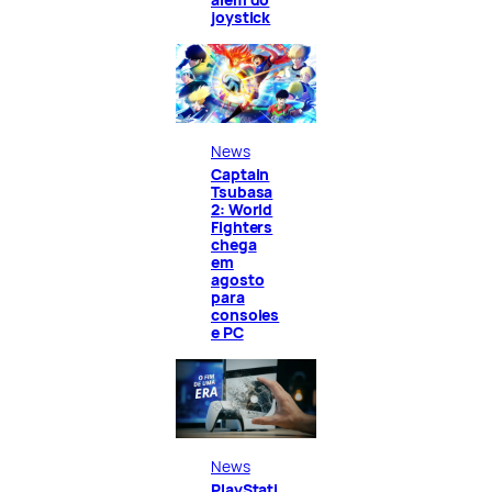
joystick
News
Captain
Tsubasa
2: World
Fighters
chega
em
agosto
para
consoles
e PC
News
PlayStati