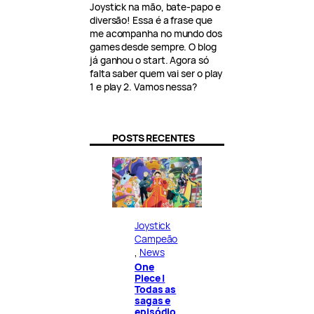
Joystick na mão, bate-papo e
diversão! Essa é a frase que
me acompanha no mundo dos
games desde sempre. O blog
já ganhou o start. Agora só
falta saber quem vai ser o play
1 e play 2. Vamos nessa?
POSTS RECENTES
Joystick
Campeão
, 
News
One
Piece |
Todas as
sagas e
episódio