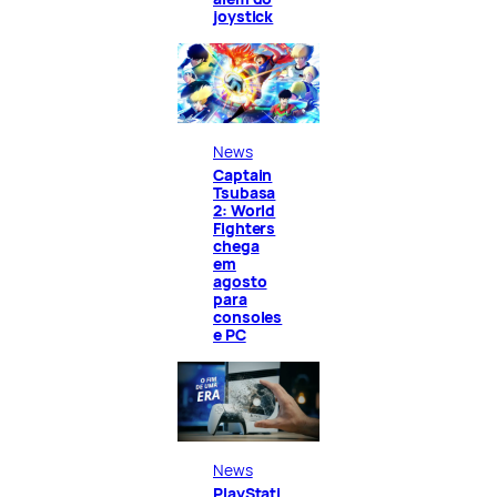
joystick
News
Captain
Tsubasa
2: World
Fighters
chega
em
agosto
para
consoles
e PC
News
PlayStati