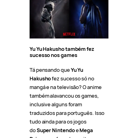
Yu Yu Hakusho também fez
sucesso nos games
Tá pensando que
Yu Yu
Hakusho
fez sucesso só no
mangá e na televisão? O anime
também alavancou os games,
inclusive alguns foram
traduzidos para português. Isso
tudo ainda para os jogos
do
Super Nintendo
e
Mega