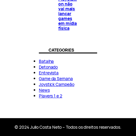
on não
vai mais
lançar
games
em mídia
física
CATEGORIES
Batalha
Detonado
Entrevista
Game da Semana
Joystick Campeão
News
Players 1 e 2
© 2024 Julio Costa Neto – Todos os direitos reservados.