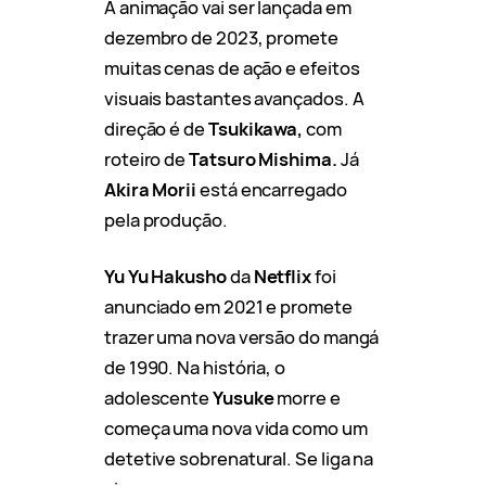
A animação vai ser lançada em
dezembro de 2023, promete
muitas cenas de ação e efeitos
visuais bastantes avançados. A
direção é de
Tsukikawa,
com
roteiro de
Tatsuro Mishima.
Já
Akira Morii
está encarregado
pela produção.
Yu Yu Hakusho
da
Netflix
foi
anunciado em 2021 e promete
trazer uma nova versão do mangá
de 1990. Na história, o
adolescente
Yusuke
morre e
começa uma nova vida como um
detetive sobrenatural. Se liga na