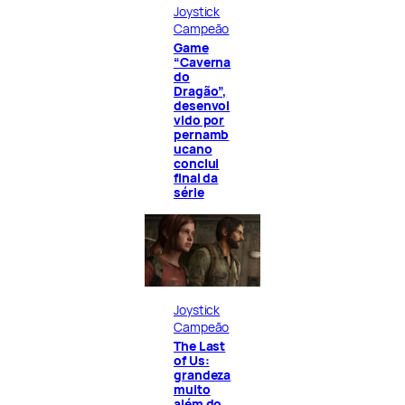
Joystick
Campeão
Game
“Caverna
do
Dragão”,
desenvol
vido por
pernamb
ucano
conclui
final da
série
Joystick
Campeão
The Last
of Us:
grandeza
muito
além do