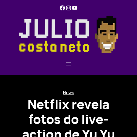
Pular
Facebook
Instagram
YouTube
para
o
conteúdo
News
Netflix revela
fotos do live-
action de Yu Yu