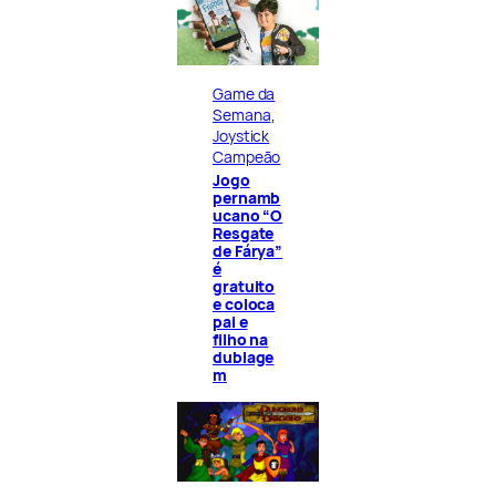
Game da
Semana
, 
Joystick
Campeão
Jogo
pernamb
ucano “O
Resgate
de Fárya”
é
gratuito
e coloca
pai e
filho na
dublage
m