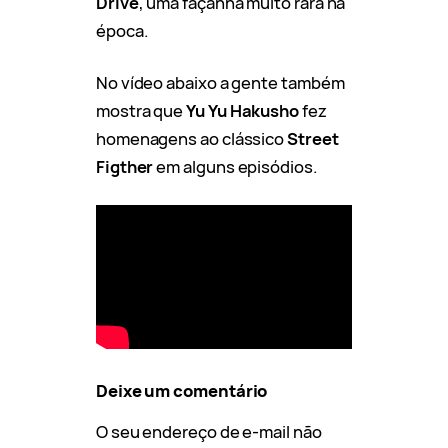
Drive
, uma façanha muito rara na
época.
No vídeo abaixo a gente também
mostra que
Yu Yu Hakusho
fez
homenagens ao clássico
Street
Figther
em alguns episódios.
Deixe um comentário
O seu endereço de e-mail não