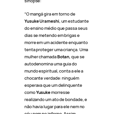
sinopse:
“O mangá gira em torno de
Yusuke Urameshi
, um estudante
do ensino médio que passa seus
dias se metendo em brigas e
morre em um acidente enquanto
tenta proteger uma criança. Uma
mulher chamada
Botan
, que se
autodenomina uma guia do
mundo espiritual, conta a ele a
chocante verdade: ninguém
esperava que um delinquente
como
Yusuke
morresse
realizando um ato de bondade, e
não havia lugar para ele nem no
céu nem no inferno. Assim,