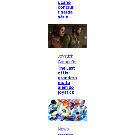
ucano
conclui
final da
série
Joystick
Campeão
The Last
of Us:
grandeza
muito
além do
joystick
News