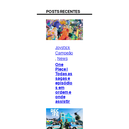
POSTS RECENTES
Joystick
Campeão
, 
News
One
Piece |
Todas as
sagas e
episódio
s em
ordem e
onde
assistir