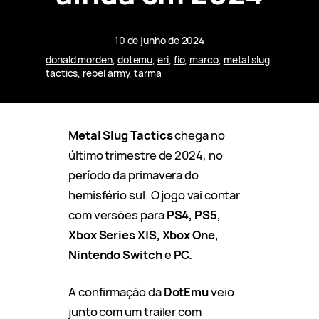
10 de junho de 2024
donald morden
, 
dotemu
, 
eri
, 
fio
, 
marco
, 
metal slug
tactics
, 
rebel army
, 
tarma
Metal Slug Tactics
chega no
último trimestre de 2024, no
período da primavera do
hemisfério sul. O jogo vai contar
com versões para
PS4, PS5,
Xbox Series X|S, Xbox One,
Nintendo Switch
e
PC.
A confirmação da
DotEmu
veio
junto com um trailer com