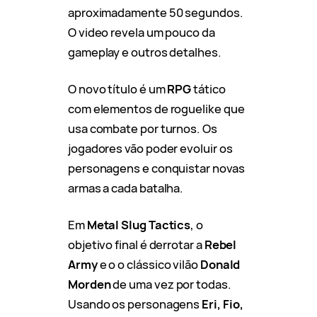
aproximadamente 50 segundos.
O video revela um pouco da
gameplay e outros detalhes.
O novo título é um
RPG
tático
com elementos de roguelike que
usa combate por turnos. Os
jogadores vão poder evoluir os
personagens e conquistar novas
armas a cada batalha.
Em
Metal Slug Tactics
, o
objetivo final é derrotar a
Rebel
Army
e o o clássico vilão
Donald
Morden
de uma vez por todas.
Usando os personagens
Eri, Fio,