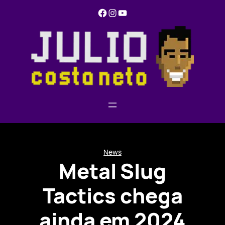
Pular
Facebook
Instagram
YouTube
para
o
conteúdo
News
Metal Slug
Tactics chega
ainda em 2024