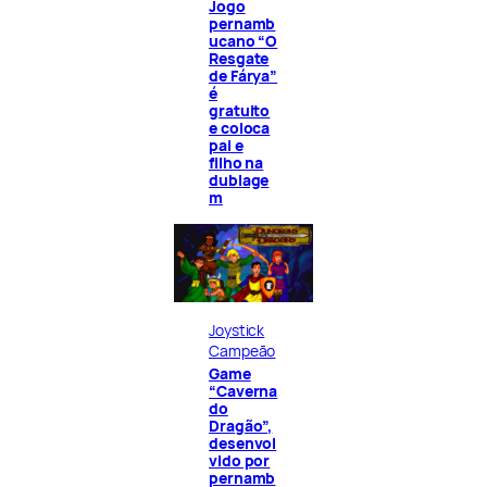
Jogo
pernamb
ucano “O
Resgate
de Fárya”
é
gratuito
e coloca
pai e
filho na
dublage
m
Joystick
Campeão
Game
“Caverna
do
Dragão”,
desenvol
vido por
pernamb