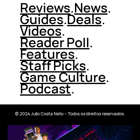
Reviews
.
News
.
Guides
.
Deals
.
Videos
.
Reader Poll
.
Features
.
Staff Picks
.
Game Culture
.
Podcast
.
© 2024 Julio Costa Neto – Todos os direitos reservados.