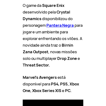
O game da
Square Enix
desenvolvido pela
Crystal
Dynamics
disponibilizou do
personagem
Pantera Negra
para
jogar e um ambiente para
explorar enfrentando os vilões. A
novidade ainda traz o
Birnin
Zana Outpost
, novas missões
solo ou multiplayer
Drop Zone
e
Threat Sector.
Marvel’s Avengers
está
disponível para
PS4, PS5, Xbox
One, Xbox Series X|S
e
PC.