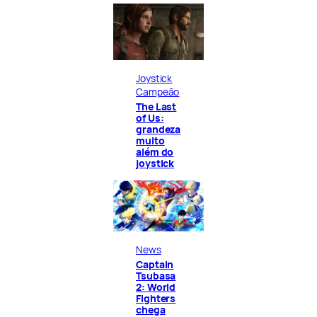
Joystick
Campeão
The Last
of Us:
grandeza
muito
além do
joystick
News
Captain
Tsubasa
2: World
Fighters
chega