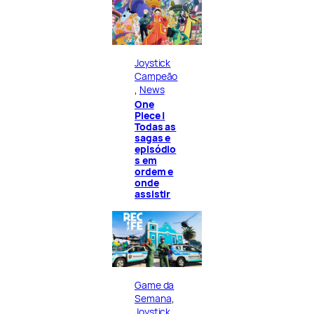
Joystick
Campeão
, 
News
One
Piece |
Todas as
sagas e
episódio
s em
ordem e
onde
assistir
Game da
Semana
, 
Joystick