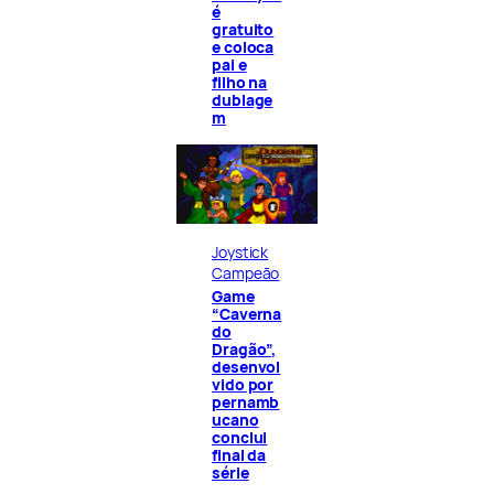
é
gratuito
e coloca
pai e
filho na
dublage
m
Joystick
Campeão
Game
“Caverna
do
Dragão”,
desenvol
vido por
pernamb
ucano
conclui
final da
série