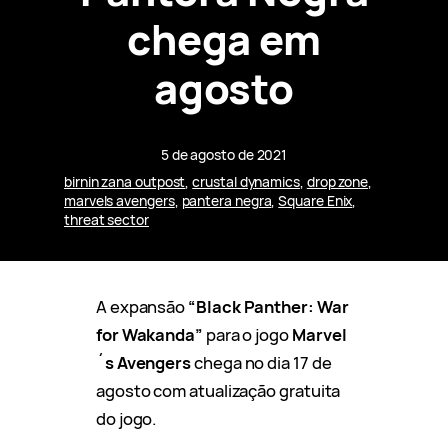
chega em
agosto
5 de agosto de 2021
birnin zana outpost
, 
crustal dynamics
, 
drop zone
, 
marvels avengers
, 
pantera negra
, 
Square Enix
, 
threat sector
A expansão
“Black Panther: War
for Wakanda”
para o jogo
Marvel
´s Avengers
chega no dia 17 de
agosto com atualização gratuita
do jogo.