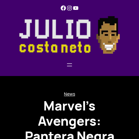
Pular
Facebook
Instagram
YouTube
para
o
conteúdo
News
Marvel’s
Avengers:
Pantera Negra