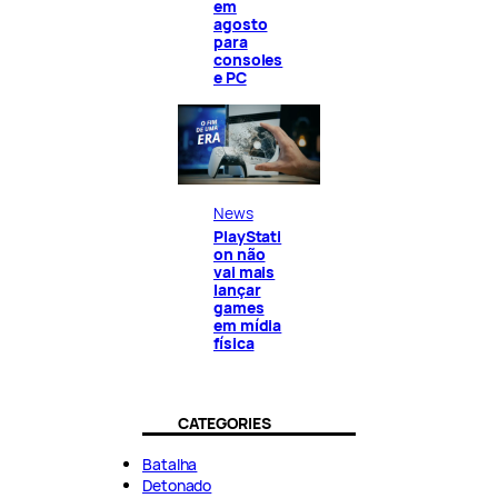
em
agosto
para
consoles
e PC
News
PlayStati
on não
vai mais
lançar
games
em mídia
física
CATEGORIES
Batalha
Detonado