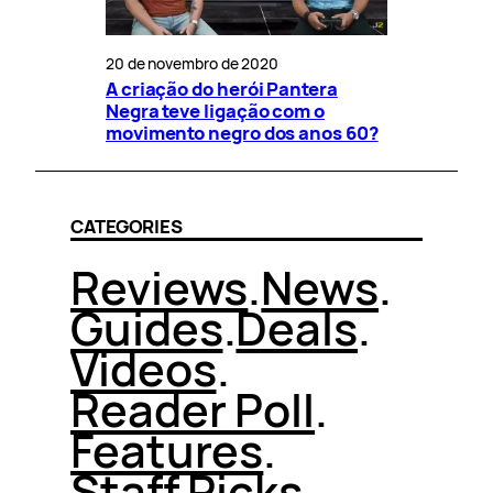
20 de novembro de 2020
A criação do herói Pantera
Negra teve ligação com o
movimento negro dos anos 60?
CATEGORIES
Reviews
.
News
.
Guides
.
Deals
.
Videos
.
Reader Poll
.
Features
.
Staff Picks
.