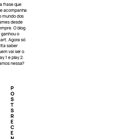
 a frase que
e acompanha
o mundo dos
ames desde
empre. O blog
á ganhou o
tart. Agora só
alta saber
uem vai ser o
ay 1 e play 2.
amos nessa?
P
O
S
T
S
R
E
C
E
N