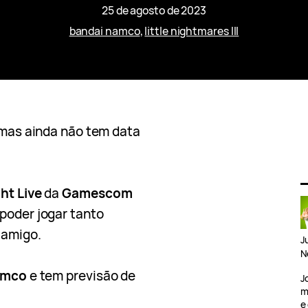
25 de agosto de 2023
bandai namco
, 
little nightmares III
 mas ainda não tem data
ht Live
da
Gamescom
 poder jogar tanto
 amigo.
J
N
amco
e tem previsão de
J
m
e