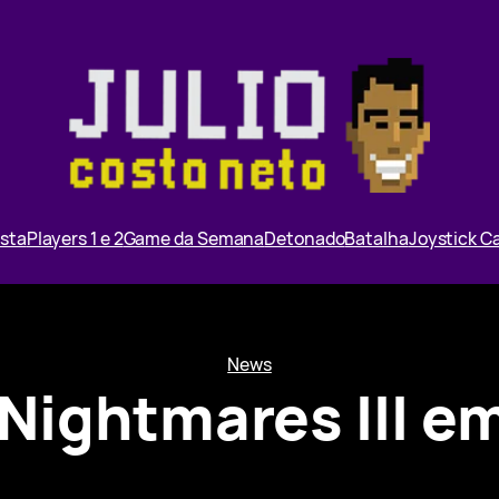
ista
Players 1 e 2
Game da Semana
Detonado
Batalha
Joystick 
News
e Nightmares III e