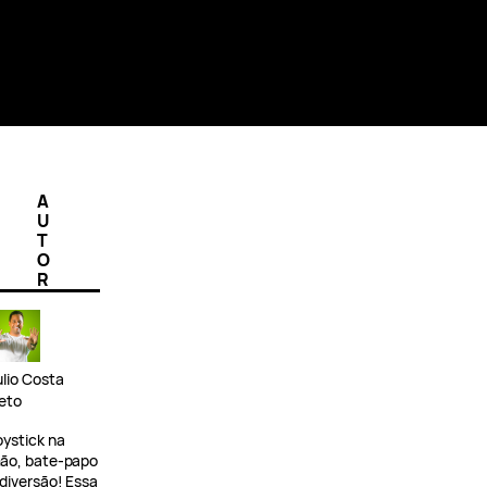
A
U
T
O
R
ulio Costa
eto
oystick na
ão, bate-papo
 diversão! Essa