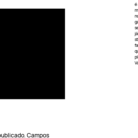
é
m
n
g
s
j
s
f
q
pl
V
publicado.
Campos