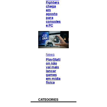
Fighters
chega
em
agosto
para
consoles
e PC
News
PlayStati
on não
vai mais
lançar
games
em mídia
física
CATEGORIES