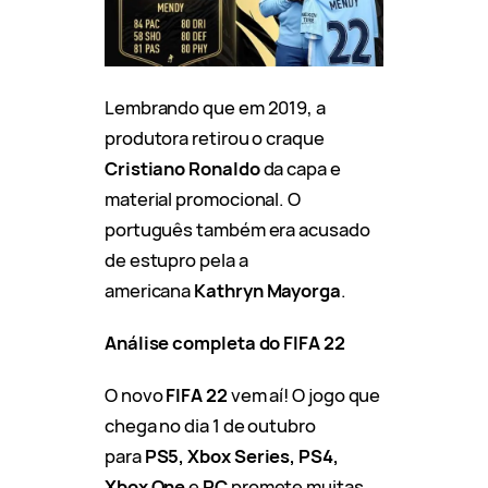
Lembrando que em 2019, a
produtora retirou o craque
Cristiano Ronaldo
da capa e
material promocional. O
português também era acusado
de estupro pela a
americana
Kathryn Mayorga
.
Análise completa do FIFA 22
O novo
FIFA 22
vem aí! O jogo que
chega no dia 1 de outubro
para
PS5, Xbox Series, PS4,
Xbox One
e
PC
promete muitas