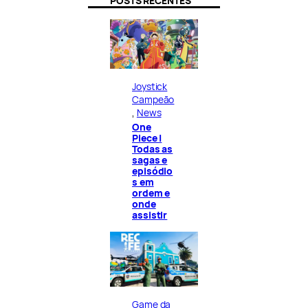
POSTS RECENTES
Joystick
Campeão
, 
News
One
Piece |
Todas as
sagas e
episódio
s em
ordem e
onde
assistir
Game da