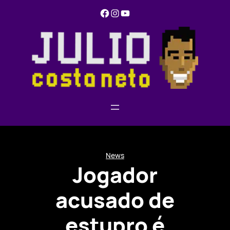
Pular
Facebook
Instagram
YouTube
para
o
conteúdo
News
Jogador
acusado de
estupro é