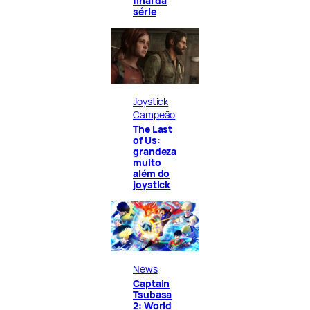
final da
série
Joystick
Campeão
The Last
of Us:
grandeza
muito
além do
joystick
News
Captain
Tsubasa
2: World