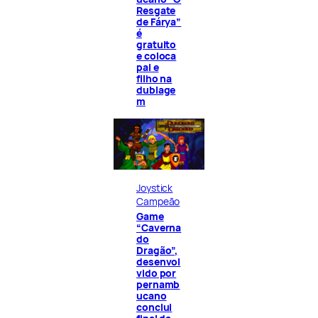
Resgate
de Fárya”
é
gratuito
e coloca
pai e
filho na
dublage
m
Joystick
Campeão
Game
“Caverna
do
Dragão”,
desenvol
vido por
pernamb
ucano
conclui