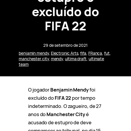
excluído do
FIFA 22
29 de setembro de 2021
benjamin mendy
, 
Electronic Arts
, 
fifa
, 
FRança
, 
fut
, 
manchester city
, 
mendy
, 
ultima draft
, 
ultimate
team
O jogador
Benjamin Mendy
foi
excluído do
FIFA 22
por tempo
indeterminado. O zagueiro, de 27
anos do
Manchester City
é
acusado de estupro de deve
comparecer ao tribunal, no dia 15