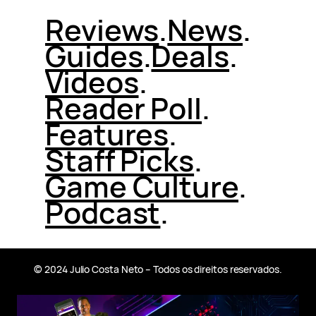
Reviews
.
News
.
Guides
.
Deals
.
Videos
.
Reader Poll
.
Features
.
Staff Picks
.
Game Culture
.
Podcast
.
© 2024 Julio Costa Neto – Todos os direitos reservados.