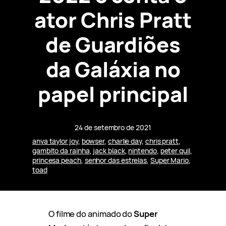
ator Chris Pratt
de Guardiões
da Galáxia no
papel principal
24 de setembro de 2021
anya taylor joy
, 
bowser
, 
charlie day
, 
chris pratt
, 
gambito da rainha
, 
jack black
, 
nintendo
, 
peter quil
, 
princesa peach
, 
senhor das estrelas
, 
Super Mario
, 
toad
O filme do animado do
Super