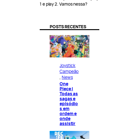
1 e play 2. Vamos nessa?
POSTS RECENTES
Joystick
Campeão
, 
News
One
Piece |
Todas as
sagas e
episódio
s em
ordem e
onde
assistir