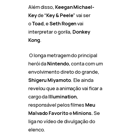
Além disso,
Keegan Michael-
Key
de “
Key & Peele
” vai ser
o
Toad
, e
Seth Rogen
vai
interpretar o gorila,
Donkey
Kong
.
O longa metragem do principal
herói da
Nintendo
, conta com um
envolvimento direto do grande,
Shigeru Miyamoto
. Ele ainda
revelou que a animação vai ficar a
cargo da
Illumination
,
responsável pelos filmes
Meu
Malvado Favorito
e
Minions.
Se
liga no vídeo de divulgação do
elenco.