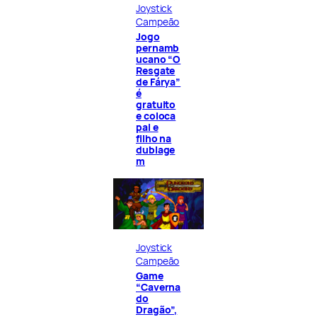
Joystick
Campeão
Jogo
pernamb
ucano “O
Resgate
de Fárya”
é
gratuito
e coloca
pai e
filho na
dublage
m
Joystick
Campeão
Game
“Caverna
do
Dragão”,