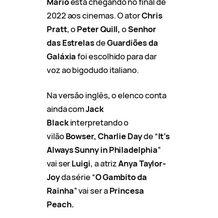
Mario
está chegando no final de
2022 aos cinemas. O ator
Chris
Pratt
, o
Peter Quill,
o
Senhor
das Estrelas
de
Guardiões da
Galáxia
foi escolhido para dar
voz ao bigodudo italiano.
Na versão inglês, o elenco conta
ainda com
Jack
Black
interpretando o
vilão
Bowser, Charlie Day
de “
It’s
Always Sunny in Philadelphia
”
vai ser
Luigi
, a atriz
Anya Taylor-
Joy
da série “
O Gambito da
Rainha
” vai ser a
Princesa
Peach.