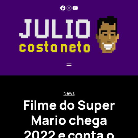
Pular
Facebook
Instagram
YouTube
para
o
conteúdo
News
Filme do Super
Mario chega
2022 e conta o