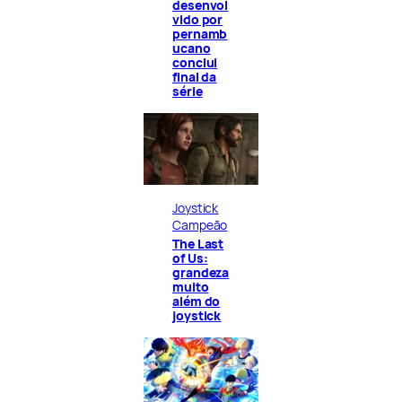
desenvol
vido por
pernamb
ucano
conclui
final da
série
Joystick
Campeão
The Last
of Us:
grandeza
muito
além do
joystick