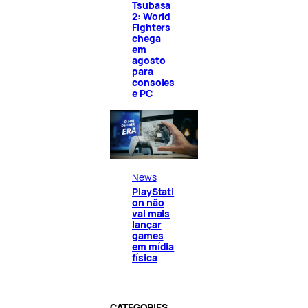
Tsubasa
2: World
Fighters
chega
em
agosto
para
consoles
e PC
News
PlayStati
on não
vai mais
lançar
games
em mídia
física
CATEGORIES