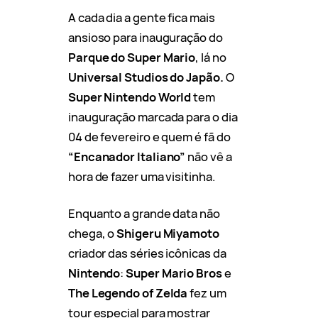
A cada dia a gente fica mais
ansioso para inauguração do
Parque do Super Mario
, lá no
Universal Studios do Japão.
O
Super Nintendo World
tem
inauguração marcada para o dia
04 de fevereiro e quem é fã do
“Encanador Italiano”
não vê a
hora de fazer uma visitinha.
Enquanto a grande data não
chega, o
Shigeru Miyamoto
criador das séries icônicas da
Nintendo
:
Super Mario Bros
e
The Legendo of Zelda
fez um
tour especial para mostrar