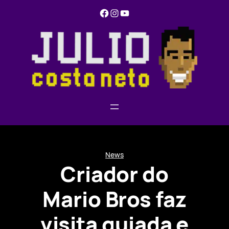
Pular
Facebook
Instagram
YouTube
para
o
conteúdo
News
Criador do
Mario Bros faz
visita guiada e