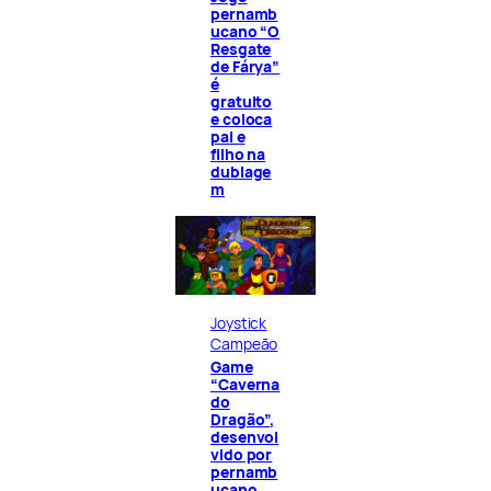
pernamb
ucano “O
Resgate
de Fárya”
é
gratuito
e coloca
pai e
filho na
dublage
m
Joystick
Campeão
Game
“Caverna
do
Dragão”,
desenvol
vido por
pernamb
ucano