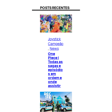
POSTS RECENTES
Joystick
Campeão
, 
News
One
Piece |
Todas as
sagas e
episódio
s em
ordem e
onde
assistir