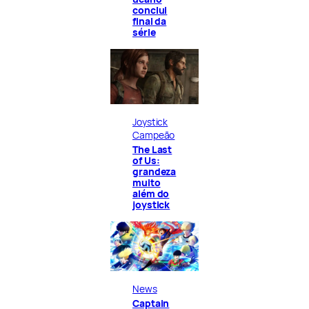
conclui
final da
série
Joystick
Campeão
The Last
of Us:
grandeza
muito
além do
joystick
News
Captain