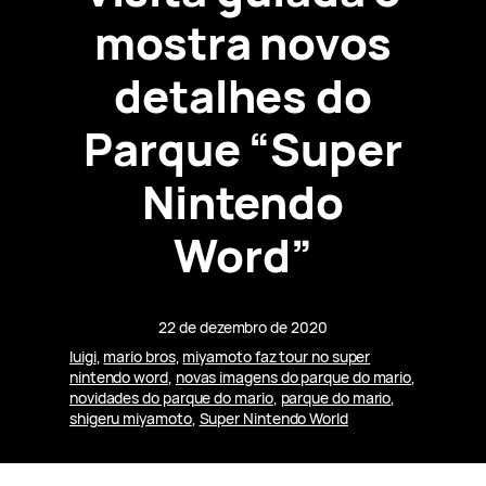
mostra novos
detalhes do
Parque “Super
Nintendo
Word”
22 de dezembro de 2020
luigi
, 
mario bros
, 
miyamoto faz tour no super
nintendo word
, 
novas imagens do parque do mario
, 
novidades do parque do mario
, 
parque do mario
, 
shigeru miyamoto
, 
Super Nintendo World