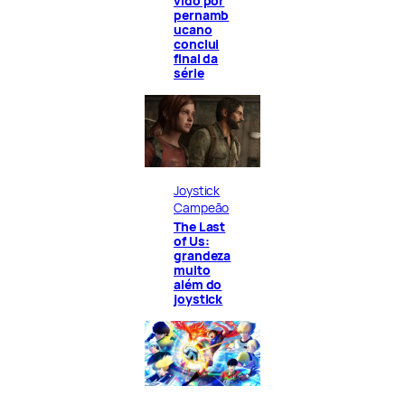
vido por
pernamb
ucano
conclui
final da
série
Joystick
Campeão
The Last
of Us:
grandeza
muito
além do
joystick