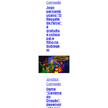
Campeão
Jogo
pernamb
ucano “O
Resgate
de Fárya”
é
gratuito
e coloca
pai e
filho na
dublage
m
Joystick
Campeão
Game
“Caverna
do
Dragão”,
desenvol