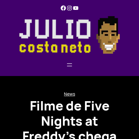
Pular
Facebook
Instagram
YouTube
para
o
conteúdo
News
Filme de Five
Nights at
Freddy’s chega