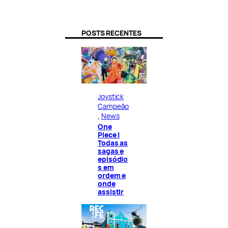
POSTS RECENTES
Joystick
Campeão
, 
News
One
Piece |
Todas as
sagas e
episódio
s em
ordem e
onde
assistir