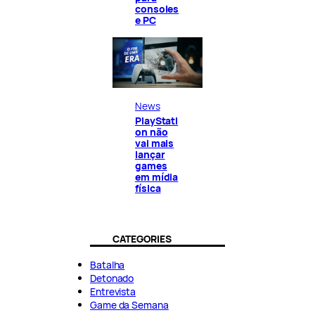
consoles
e PC
News
PlayStati
on não
vai mais
lançar
games
em mídia
física
CATEGORIES
Batalha
Detonado
Entrevista
Game da Semana