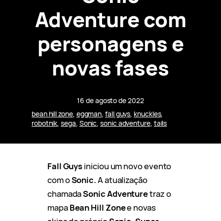
Adventure com
personagens e
novas fases
16 de agosto de 2022
bean hill zone
, 
eggman
, 
fall guys
, 
knuckles
, 
robotnik
, 
sega
, 
Sonic
, 
sonic adventure
, 
tails
Fall Guys
iniciou um novo evento
com o
Sonic.
A atualização
chamada
Sonic Adventure
traz o
mapa
Bean Hill Zone
e novas