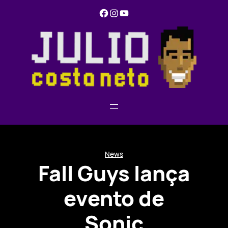
Pular
Facebook
Instagram
YouTube
para
o
conteúdo
News
Fall Guys lança
evento de
Sonic