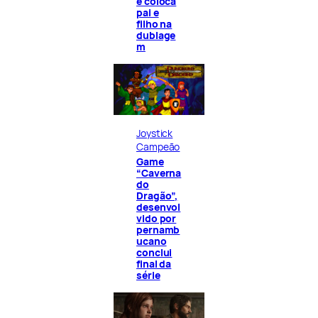
e coloca
pai e
filho na
dublage
m
Joystick
Campeão
Game
“Caverna
do
Dragão”,
desenvol
vido por
pernamb
ucano
conclui
final da
série