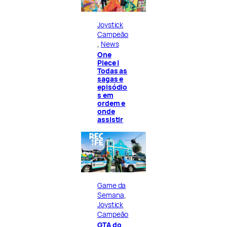
Joystick
Campeão
, 
News
One
Piece |
Todas as
sagas e
episódio
s em
ordem e
onde
assistir
Game da
Semana
, 
Joystick
Campeão
GTA do