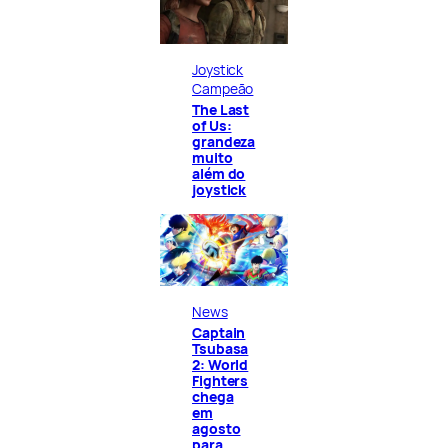
Joystick
Campeão
The Last
of Us:
grandeza
muito
além do
joystick
News
Captain
Tsubasa
2: World
Fighters
chega
em
agosto
para