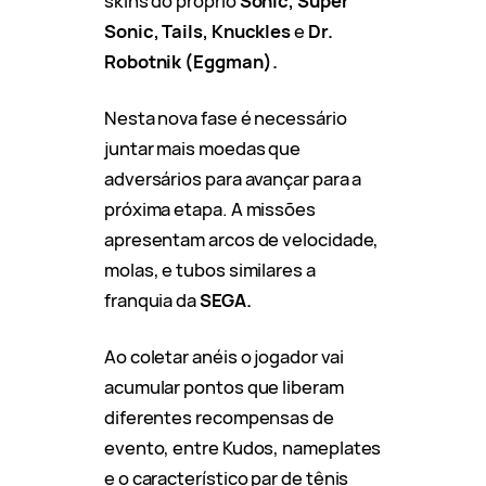
skins do próprio
Sonic, Super
Sonic, Tails, Knuckles
e
Dr.
Robotnik (Eggman).
Nesta nova fase é necessário
juntar mais moedas que
adversários para avançar para a
próxima etapa. A missões
apresentam arcos de velocidade,
molas, e tubos similares a
franquia da
SEGA.
Ao coletar anéis o jogador vai
acumular pontos que liberam
diferentes recompensas de
evento, entre Kudos, nameplates
e o característico par de tênis