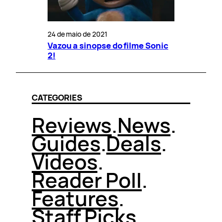
24 de maio de 2021
Vazou a sinopse do filme Sonic
2!
CATEGORIES
Reviews
.
News
.
Guides
.
Deals
.
Videos
.
Reader Poll
.
Features
.
Staff Picks
.