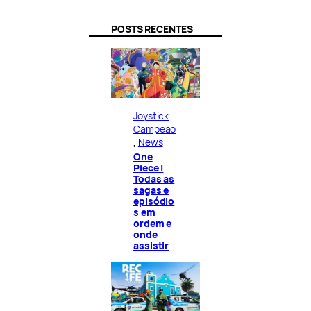
POSTS RECENTES
Joystick
Campeão
, 
News
One
Piece |
Todas as
sagas e
episódio
s em
ordem e
onde
assistir