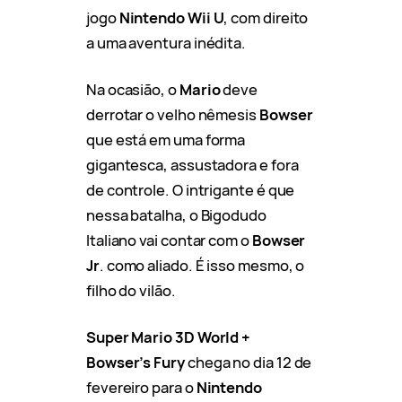
jogo
Nintendo Wii U
, com direito
a uma aventura inédita.
Na ocasião, o
Mario
deve
derrotar o velho nêmesis
Bowser
que está em uma forma
gigantesca, assustadora e fora
de controle. O intrigante é que
nessa batalha, o Bigodudo
Italiano vai contar com o
Bowser
Jr
. como aliado. É isso mesmo, o
filho do vilão.
Super Mario 3D World +
Bowser’s Fury
chega no dia 12 de
fevereiro para o
Nintendo