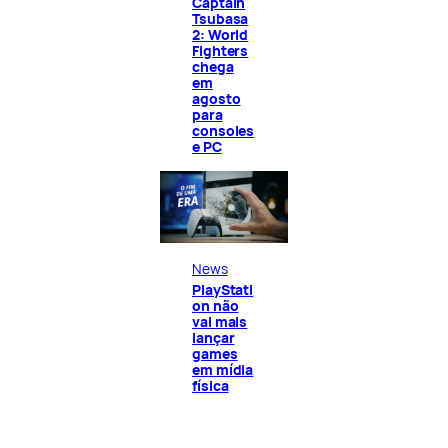
Captain
Tsubasa
2: World
Fighters
chega
em
agosto
para
consoles
e PC
News
PlayStati
on não
vai mais
lançar
games
em mídia
física