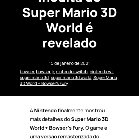
Super Mario 3D
World é
revelado
15 de janeiro de 2021
bowser
, 
bowser jr
, 
nintendo switch
, 
nintendo wii
, 
super mario 3d
, 
super mario 3d world
, 
Super Mario
3D World + Bowser's Fury
A
Nintendo
finalmente mostrou
mais detalhes do
Super Mario 3D
World + Bowser’s Fury.
O game é
uma versão remasterizada do