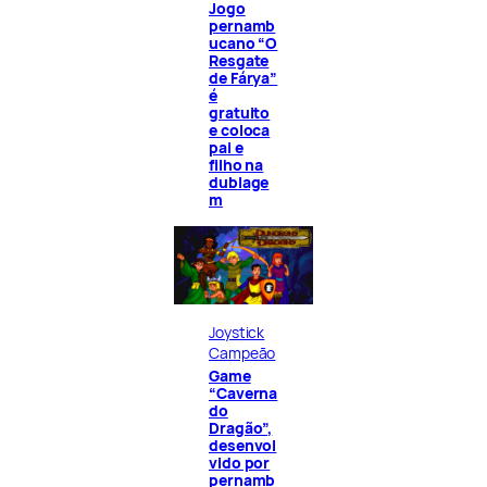
Jogo
pernamb
ucano “O
Resgate
de Fárya”
é
gratuito
e coloca
pai e
filho na
dublage
m
Joystick
Campeão
Game
“Caverna
do
Dragão”,
desenvol
vido por
pernamb