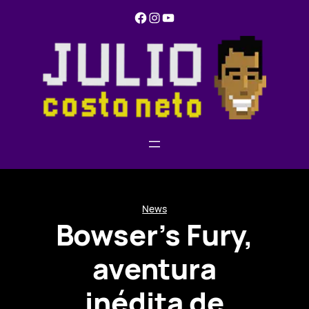
Pular
Facebook
Instagram
YouTube
para
o
conteúdo
News
Bowser’s Fury,
aventura
inédita de