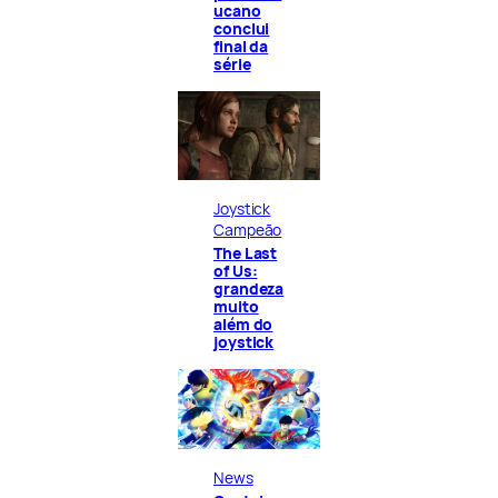
ucano
conclui
final da
série
Joystick
Campeão
The Last
of Us:
grandeza
muito
além do
joystick
News