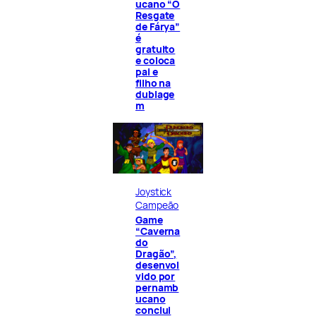
ucano “O
Resgate
de Fárya”
é
gratuito
e coloca
pai e
filho na
dublage
m
Joystick
Campeão
Game
“Caverna
do
Dragão”,
desenvol
vido por
pernamb
ucano
conclui