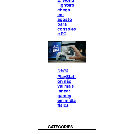
2: World
Fighters
chega
em
agosto
para
consoles
e PC
News
PlayStati
on não
vai mais
lançar
games
em mídia
física
CATEGORIES