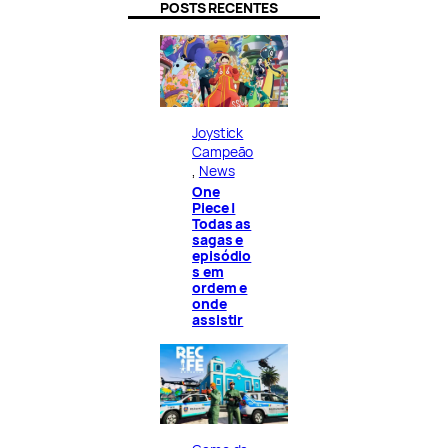
POSTS RECENTES
Joystick
Campeão
, 
News
One
Piece |
Todas as
sagas e
episódio
s em
ordem e
onde
assistir