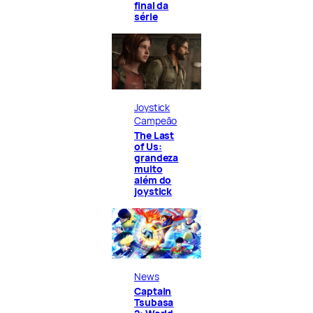
final da
série
Joystick
Campeão
The Last
of Us:
grandeza
muito
além do
joystick
News
Captain
Tsubasa