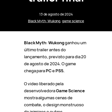
13 de agosto de 2024
Black Myth: Wukong
, 
game science
Black Myth: Wukong
ganhou um
último trailer antes do
lançamento, previsto para dia 20
de agosto de 2024. O game
chega para
PC
e
PS5.
O video liberado pela
desenvolvedora
Game Science
mostra algumas cenas de
combate, o design monstruoso
de inimigos e outros