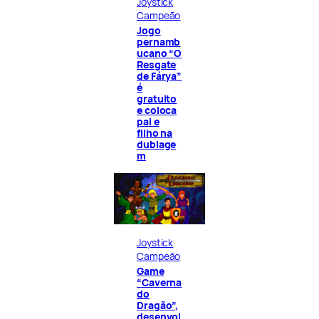
Joystick
Campeão
Jogo
pernamb
ucano “O
Resgate
de Fárya”
é
gratuito
e coloca
pai e
filho na
dublage
m
Joystick
Campeão
Game
“Caverna
do
Dragão”,
desenvol