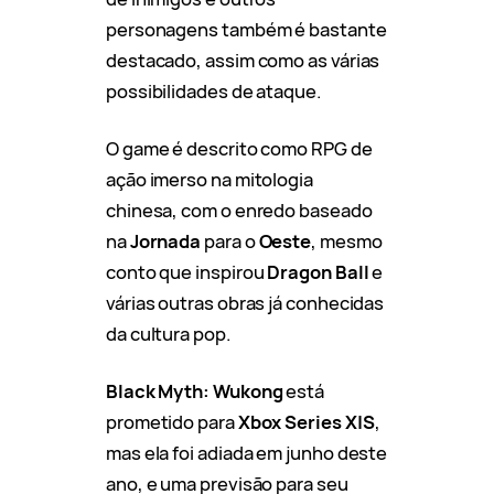
personagens também é bastante
destacado, assim como as várias
possibilidades de ataque.
O game é descrito como RPG de
ação imerso na mitologia
chinesa, com o enredo baseado
na
Jornada
para o
Oeste
, mesmo
conto que inspirou
Dragon Ball
e
várias outras obras já conhecidas
da cultura pop.
Black Myth: Wukong
está
prometido para
Xbox Series X|S
,
mas ela foi adiada em junho deste
ano, e uma previsão para seu