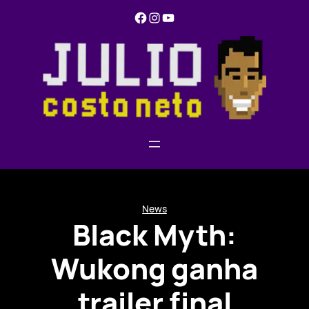
Pular
Facebook
Instagram
YouTube
para
o
conteúdo
News
Black Myth:
Wukong ganha
trailer final