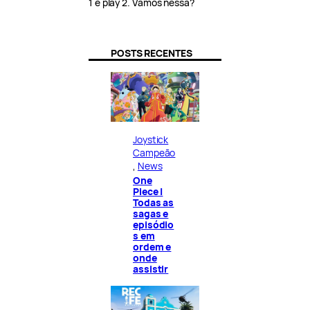
1 e play 2. Vamos nessa?
POSTS RECENTES
Joystick
Campeão
, 
News
One
Piece |
Todas as
sagas e
episódio
s em
ordem e
onde
assistir