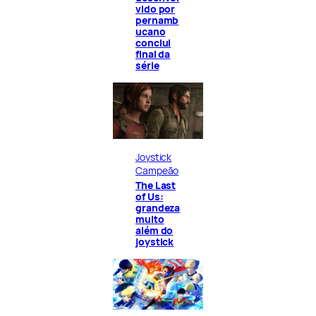
vido por
pernamb
ucano
conclui
final da
série
Joystick
Campeão
The Last
of Us:
grandeza
muito
além do
joystick