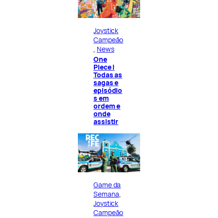
Joystick
Campeão
, 
News
One
Piece |
Todas as
sagas e
episódio
s em
ordem e
onde
assistir
Game da
Semana
, 
Joystick
Campeão