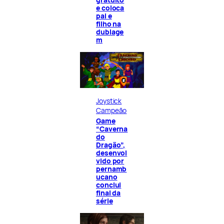
e coloca
pai e
filho na
dublage
m
Joystick
Campeão
Game
“Caverna
do
Dragão”,
desenvol
vido por
pernamb
ucano
conclui
final da
série