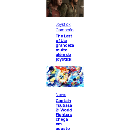
Joystick
Campeão
The Last
of Us:
grandeza
muito
além do
joystick
News
Captain
Tsubasa
2: World
Fighters
chega
em
agosto