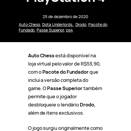
25 de dezembro de 2020
Auto Chess
, 
Dota Underlords.
, 
Drodo
, 
Pacote do
Fundado
, 
Passe Superior
, 
ps4
Auto Chess
está disponível na
loja virtual pelo valor de R$53,90,
com o
Pacote do Fundador
que
inclui a versão completa do
game. O
Passe Superior
também
permite que o jogador
desbloqueie o lendário
Drodo
,
além de itens exclusivos.
O jogo surgiu originalmente como