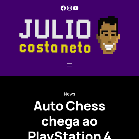
Pular
Facebook
Instagram
YouTube
para
o
conteúdo
News
Auto Chess
chega ao
PlayStation 4