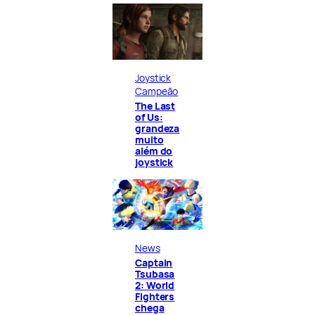
Joystick
Campeão
The Last
of Us:
grandeza
muito
além do
joystick
News
Captain
Tsubasa
2: World
Fighters
chega