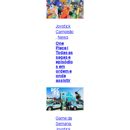
Joystick
Campeão
, 
News
One
Piece |
Todas as
sagas e
episódio
s em
ordem e
onde
assistir
Game da
Semana
, 
Joystick