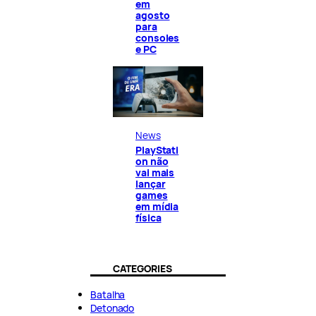
em
agosto
para
consoles
e PC
News
PlayStati
on não
vai mais
lançar
games
em mídia
física
CATEGORIES
Batalha
Detonado