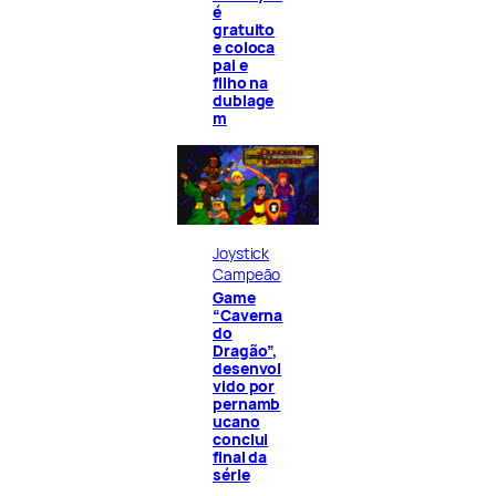
é
gratuito
e coloca
pai e
filho na
dublage
m
Joystick
Campeão
Game
“Caverna
do
Dragão”,
desenvol
vido por
pernamb
ucano
conclui
final da
série