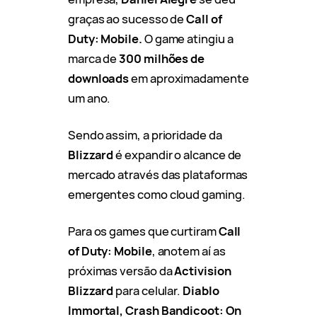
graças ao sucesso de
Call of
Duty: Mobile.
O game atingiu a
marca de
300 milhões de
downloads
em aproximadamente
um ano.
Sendo assim, a prioridade da
Blizzard
é expandir o alcance de
mercado através das plataformas
emergentes como cloud gaming.
Para os games que curtiram
Call
of Duty: Mobile
, anotem aí as
próximas versão da
Activision
Blizzard
para celular.
Diablo
Immortal, Crash Bandicoot: On