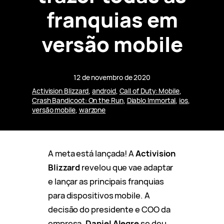
franquias em
versão mobile
12 de novembro de 2020
Activision Blizzard
, 
android
, 
Call of Duty: Mobile
, 
Crash Bandicoot: On the Run
, 
Diablo Immortal
, 
ios
, 
versão mobile
, 
warzone
A meta está lançada! A
Activision
Blizzard
revelou que vae adaptar
e lançar as principais franquias
para dispositivos mobile. A
decisão do presidente e COO da
empresa,
Daniel Alegre
se deu