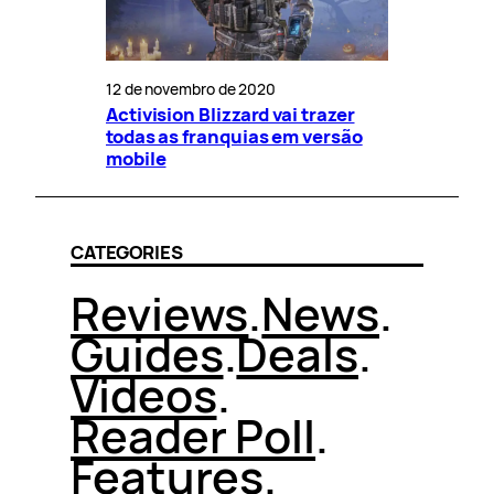
12 de novembro de 2020
Activision Blizzard vai trazer
todas as franquias em versão
mobile
CATEGORIES
Reviews
.
News
.
Guides
.
Deals
.
Videos
.
Reader Poll
.
Features
.