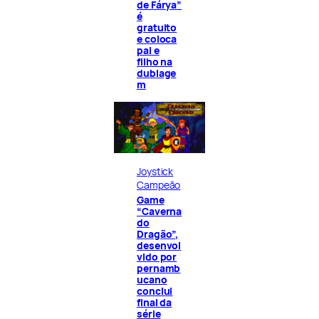
de Fárya”
é
gratuito
e coloca
pai e
filho na
dublage
m
Joystick
Campeão
Game
“Caverna
do
Dragão”,
desenvol
vido por
pernamb
ucano
conclui
final da
série