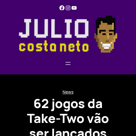
Pular
Facebook
Instagram
YouTube
para
o
conteúdo
News
62 jogos da
Take-Two vão
ser lançados