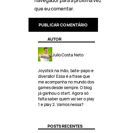
navegador para a próxima vez
que eu comentar.
AUTOR
Julio Costa Neto
Joystick na mão, bate-papo e
diversão! Essa é a frase que
me acompanha no mundo dos
games desde sempre. O blog
já ganhou o start. Agora só
falta saber quem vai ser o play
1 e play 2. Vamos nessa?
POSTS RECENTES