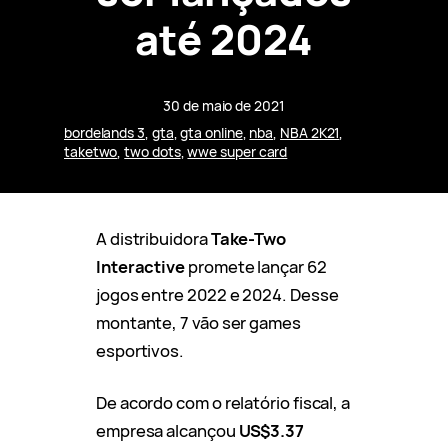
até 2024
30 de maio de 2021
bordelands 3
, 
gta
, 
gta online
, 
nba
, 
NBA 2K21
, 
taketwo
, 
two dots
, 
wwe super card
A distribuidora
Take-Two
Interactive
promete lançar 62
jogos entre 2022 e 2024. Desse
montante, 7 vão ser games
esportivos.
De acordo com o relatório fiscal, a
empresa alcançou
US$3.37