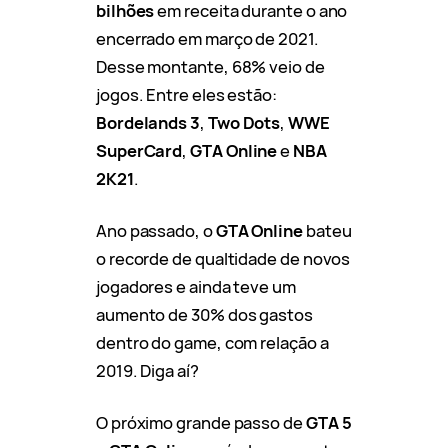
bilhões
em receita durante o ano
encerrado em março de 2021.
Desse montante, 68% veio de
jogos. Entre eles estão:
Bordelands 3
,
Two Dots
,
WWE
SuperCard
,
GTA Online
e
NBA
2K21
.
Ano passado, o
GTA Online
bateu
o recorde de qualtidade de novos
jogadores e ainda teve um
aumento de 30% dos gastos
dentro do game, com relação a
2019. Diga aí?
O próximo grande passo de
GTA 5