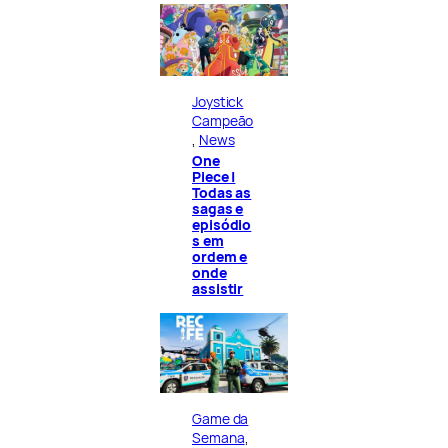
Joystick
Campeão
, 
News
One
Piece |
Todas as
sagas e
episódio
s em
ordem e
onde
assistir
Game da
Semana
, 