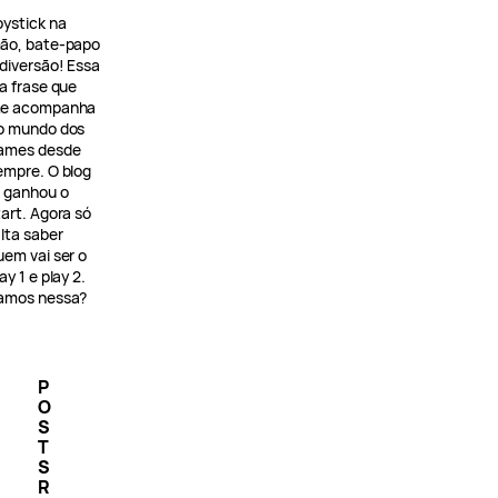
oystick na
ão, bate-papo
 diversão! Essa
 a frase que
e acompanha
o mundo dos
ames desde
empre. O blog
á ganhou o
tart. Agora só
alta saber
uem vai ser o
ay 1 e play 2.
amos nessa?
P
O
S
T
S
R