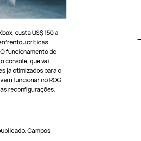
 Xbox, custa US$ 150 a
enfrentou críticas
. O funcionamento de
io console, que vai
es já otimizados para o
devem funcionar no ROG
mas reconfigurações.
publicado.
Campos