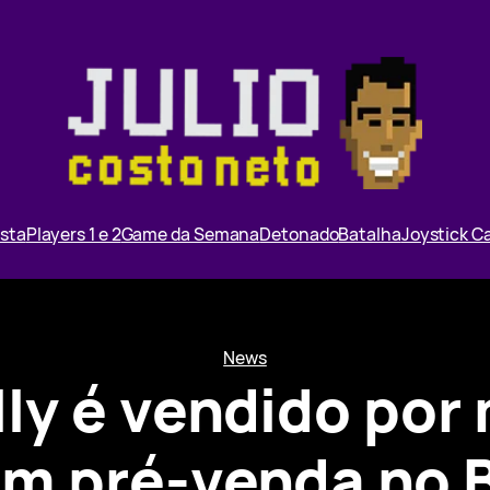
ista
Players 1 e 2
Game da Semana
Detonado
Batalha
Joystick 
News
ly é vendido por 
em pré-venda no B