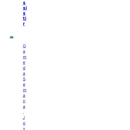
s
si
s
ti
r
G
a
m
e
d
a
S
e
m
a
n
a
, 
J
o
y