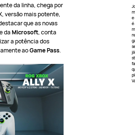
ente da linha, chega por
J
m
X, versão mais potente,
e
destacar que as novas
é
m
e da
Microsoft
, conta
n
izar a potência dos
g
s
etamente ao
Game Pass
.
j
s
f
q
pl
V