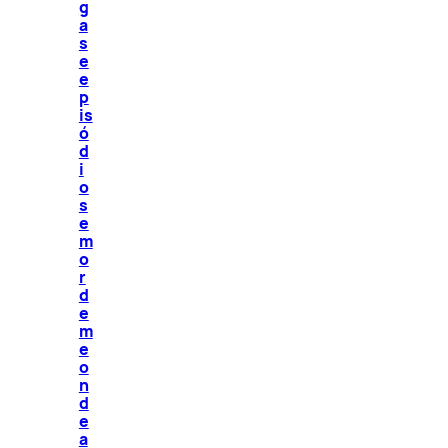
g
a
s
e
e
p
is
ó
d
i
o
s
e
m
o
r
d
e
m
e
o
n
d
e
a