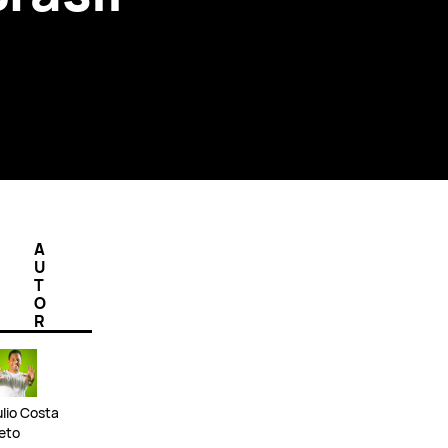
A
U
T
O
R
ulio Costa
eto