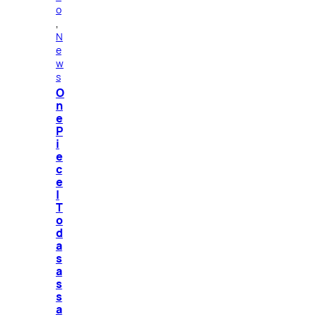
o
, 
N
e
w
s
O
n
e
P
i
e
c
e
|
T
o
d
a
s
a
s
s
a