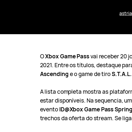
astri
O
Xbox Game Pass
vai receber 20 j
2021. Entre os títulos, destaque pa
Ascending
e o game de tiro
S.T.A.L.
A lista completa mostra as platafo
estar disponíveis. Na sequencia, um
evento
ID@Xbox Game Pass Sprin
trechos da oferta do stream. Se liga