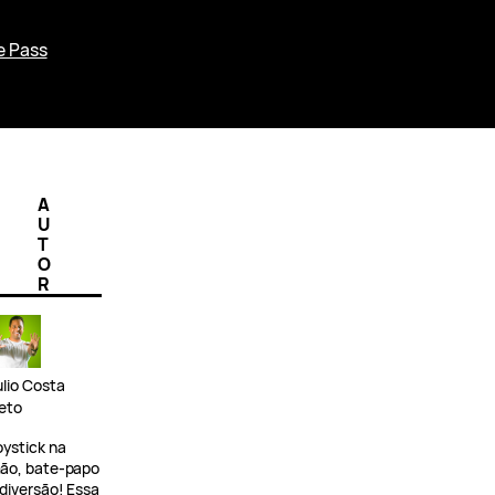
e Pass
A
U
T
O
R
ulio Costa
eto
oystick na
ão, bate-papo
 diversão! Essa