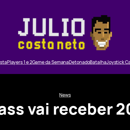
ista
Players 1 e 2
Game da Semana
Detonado
Batalha
Joystick 
News
ss vai receber 20