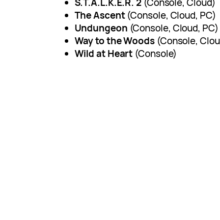
S.T.A.L.K.E.R. 2
(Console, Cloud)
The Ascent
(Console, Cloud, PC)
Undungeon
(Console, Cloud, PC)
Way to the Woods
(Console, Clou
Wild at Heart
(Console)