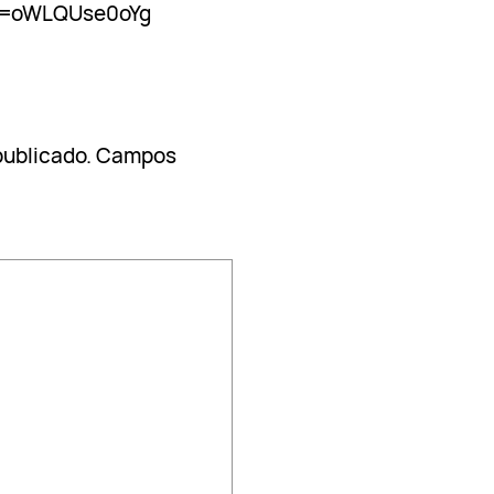
?v=oWLQUse0oYg
publicado.
Campos