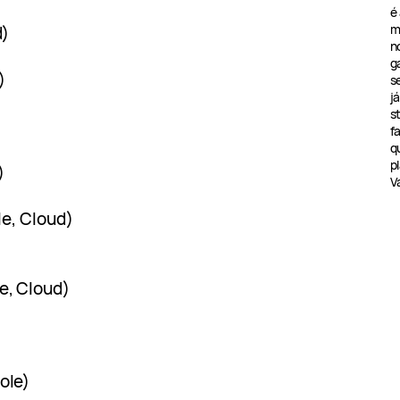
é
m
d)
n
g
)
s
j
s
f
q
pl
)
V
e, Cloud)
e, Cloud)
ole)