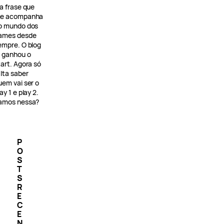
 a frase que
e acompanha
o mundo dos
ames desde
empre. O blog
á ganhou o
tart. Agora só
alta saber
uem vai ser o
ay 1 e play 2.
amos nessa?
P
O
S
T
S
R
E
C
E
N