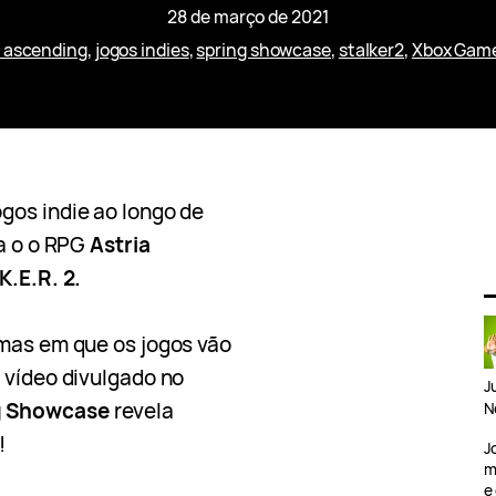
28 de março de 2021
a ascending
, 
jogos indies
, 
spring showcase
, 
stalker2
, 
Xbox Gam
ogos indie ao longo de
ra o o RPG
Astria
K.E.R. 2.
rmas em que os jogos vão
 vídeo divulgado no
J
g Showcase
revela
N
!
J
m
e