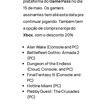
plataforma do
Game Pass
no dia
15 de maio. Os gamers
assinantes tem até esta data pra
continuar jogando. Também tem
a opção de compra na loja do
Xbox
, com o desconto 20%.
Alan Wake (Console and PC)
Battlefleet Gothic: Armada 2
(PC)
Dungeon of the Endless
(Cloud, Console, and PC)
Final Fantasy IX (Console and
PC)
Hotline Miami (PC)
Plebby Quest: The Crusades
(PC)