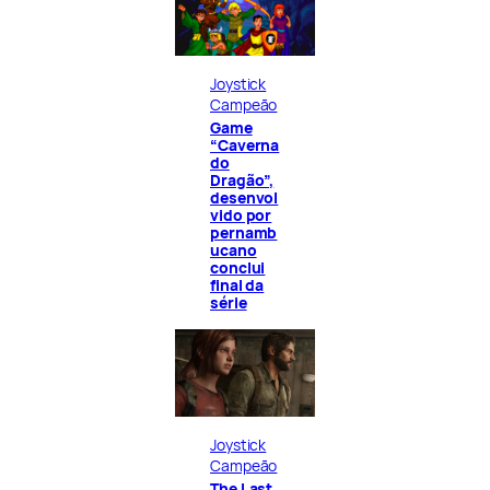
Joystick
Campeão
Game
“Caverna
do
Dragão”,
desenvol
vido por
pernamb
ucano
conclui
final da
série
Joystick
Campeão
The Last