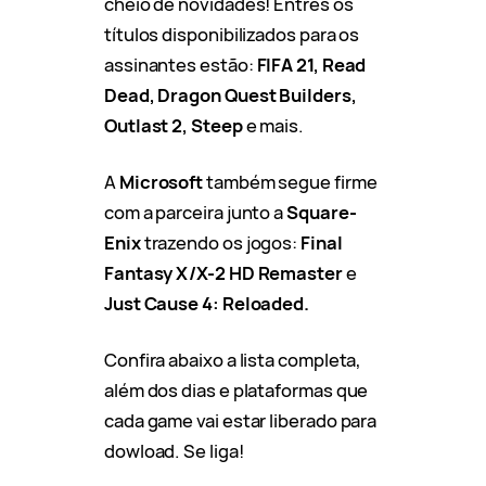
cheio de novidades! Entres os
títulos disponibilizados para os
assinantes estão:
FIFA 21, Read
Dead, Dragon Quest Builders,
Outlast 2, Steep
e mais.
A
Microsoft
também segue firme
com a parceira junto a
Square-
Enix
trazendo os jogos:
Final
Fantasy X/X-2 HD Remaster
e
Just Cause 4: Reloaded.
Confira abaixo a lista completa,
além dos dias e plataformas que
cada game vai estar liberado para
dowload. Se liga!