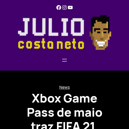
Pular
Facebook
Instagram
YouTube
para
o
conteúdo
News
Xbox Game
Pass de maio
traz FIFA 21,