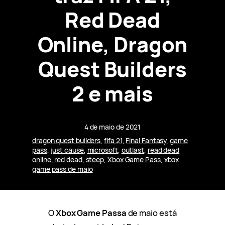
Red Dead
Online, Dragon
Quest Builders
2 e mais
4 de maio de 2021
dragon quest builders
, 
fifa 21
, 
Final Fantasy
, 
game
pass
, 
just cause
, 
microsoft
, 
outlast
, 
read dead
online
, 
red dead
, 
steep
, 
Xbox Game Pass
, 
xbox
game pass de maio
O
Xbox Game Passa
de maio está