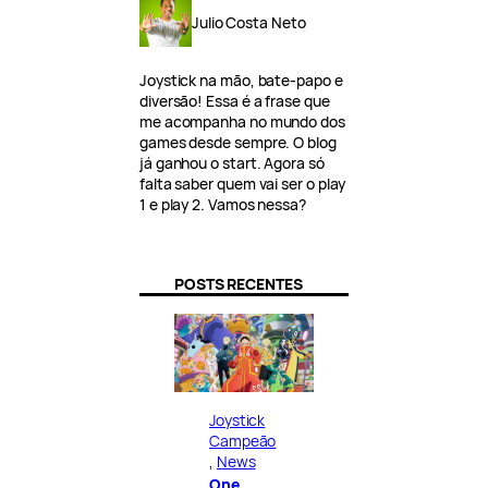
Julio Costa Neto
Joystick na mão, bate-papo e
diversão! Essa é a frase que
me acompanha no mundo dos
games desde sempre. O blog
já ganhou o start. Agora só
falta saber quem vai ser o play
1 e play 2. Vamos nessa?
POSTS RECENTES
Joystick
Campeão
, 
News
One