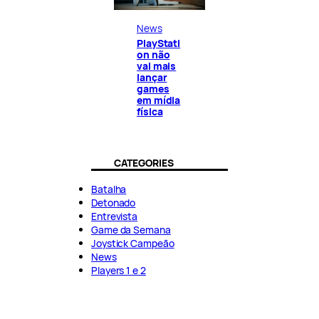
News
PlayStati
on não
vai mais
lançar
games
em mídia
física
CATEGORIES
Batalha
Detonado
Entrevista
Game da Semana
Joystick Campeão
News
Players 1 e 2