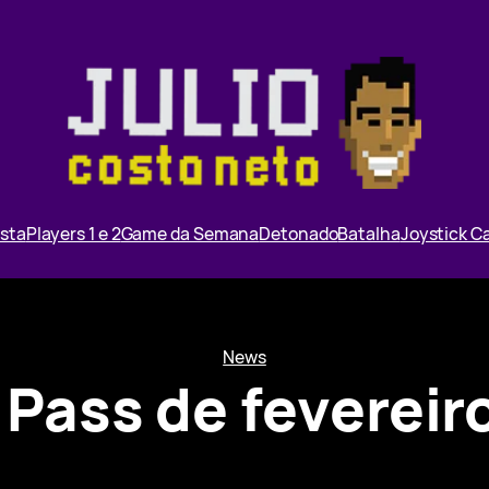
ista
Players 1 e 2
Game da Semana
Detonado
Batalha
Joystick 
News
Pass de fevereiro