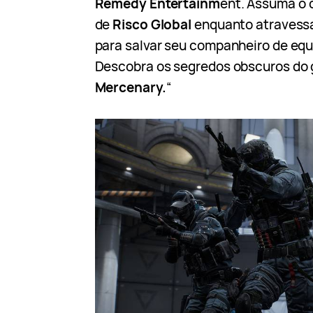
Remedy Entertainm
ent. Assuma o 
de
Risco Global
enquanto atravessam
para salvar seu companheiro de equ
Descobra os segredos obscuros do
Mercenary.
“