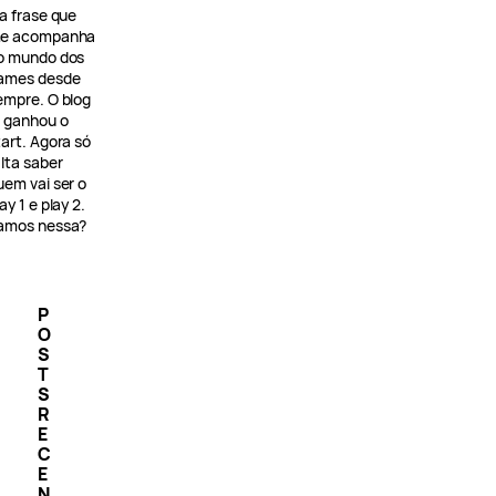
 a frase que
e acompanha
o mundo dos
ames desde
empre. O blog
á ganhou o
tart. Agora só
alta saber
uem vai ser o
ay 1 e play 2.
amos nessa?
P
O
S
T
S
R
E
C
E
N