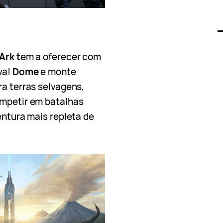
Ark t
em a oferecer com
va!
Dome
e monte
ra terras selvagens,
ompetir em batalhas
entura mais repleta de