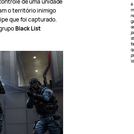
controle de uma unidade
é
 o território inimigo
m
n
ipe que foi capturado.
g
s
 grupo
Black List
j
s
f
q
pl
V