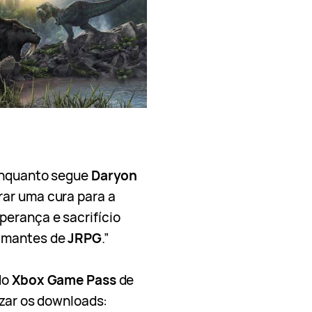
 enquanto segue
Daryon
ar uma cura para a
perança e sacrifício
 amantes de
JRPG
.”
do
Xbox Game Pass
de
izar os downloads: