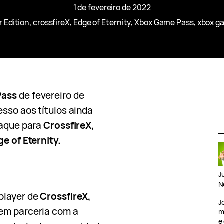
1 de fevereiro de 2022
r Edition
, 
crossfireX
, 
Edge of Eternity
, 
Xbox Game Pass
, 
xbox ga
Pass
de fevereiro de
esso aos títulos ainda
taque para
CrossfireX,
e of Eternity.
J
N
player de
CrossfireX,
J
 em parceria com a
m
e