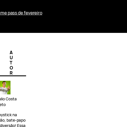
me pass de fevereiro
A
U
T
O
R
ulio Costa
eto
oystick na
ão, bate-papo
 diversão! Essa